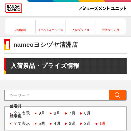
店舗情報
イベント&ニュース
入荷プライズ
設置ゲーム機
namcoヨシヅヤ清洲店
入荷景品・プライズ情報
登場月
全て表示
9月
8月
7月
6月
登場週
全て表示
5週
4週
3週
2週
1週