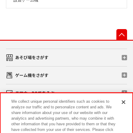
先
あそび場をさがす
ゲーム機をさがす
スマホ・PCであそぶ
We collect unique personal identifiers such as cookies to
analyze our traffic and to personalize content and ads. We
イベント・キャンペーン
share information about your use of our website with our
analytics and advertising partners, who may combine it with
other information that you have provided to them or that they
have collected from your use of their services. Please click