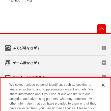
先
あそび場をさがす
ゲーム機をさがす
スマホ・PCであそぶ
We collect unique personal identifiers such as cookies to
analyze our traffic and to personalize content and ads. We
イベント・キャンペーン
share information about your use of our website with our
analytics and advertising partners, who may combine it with
other information that you have provided to them or that they
have collected from your use of their services. Please click