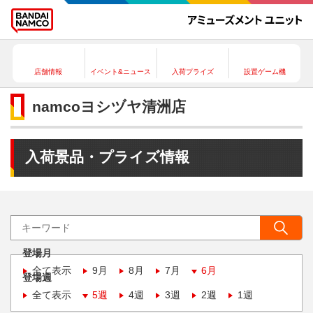
店舗情報
イベント&ニュース
入荷プライズ
設置ゲーム機
namcoヨシヅヤ清洲店
入荷景品・プライズ情報
登場月
全て表示
9月
8月
7月
6月
登場週
全て表示
5週
4週
3週
2週
1週