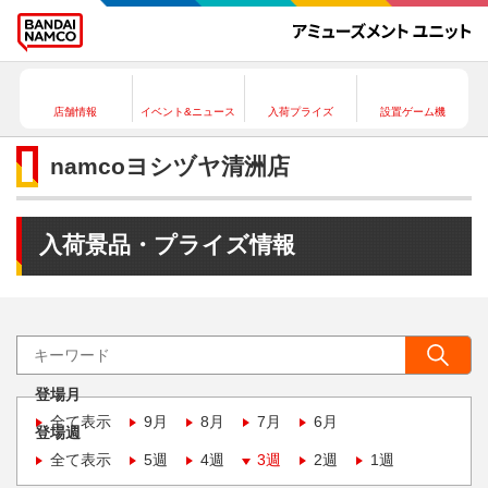
店舗情報
イベント&ニュース
入荷プライズ
設置ゲーム機
namcoヨシヅヤ清洲店
入荷景品・プライズ情報
登場月
全て表示
9月
8月
7月
6月
登場週
全て表示
5週
4週
3週
2週
1週