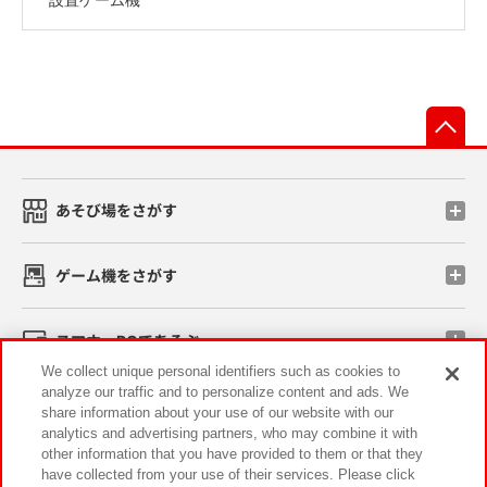
先
あそび場をさがす
ゲーム機をさがす
スマホ・PCであそぶ
We collect unique personal identifiers such as cookies to
analyze our traffic and to personalize content and ads. We
イベント・キャンペーン
share information about your use of our website with our
analytics and advertising partners, who may combine it with
other information that you have provided to them or that they
have collected from your use of their services. Please click