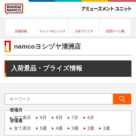
店舗情報
イベント&ニュース
入荷プライズ
設置ゲーム機
namcoヨシヅヤ清洲店
入荷景品・プライズ情報
登場月
全て表示
9月
8月
7月
6月
登場週
全て表示
5週
4週
3週
2週
1週