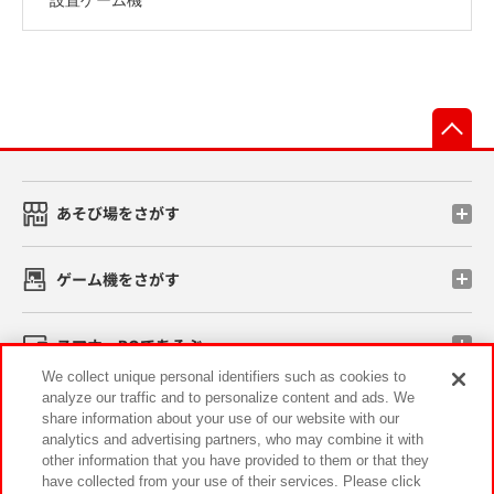
先
あそび場をさがす
ゲーム機をさがす
スマホ・PCであそぶ
We collect unique personal identifiers such as cookies to
analyze our traffic and to personalize content and ads. We
イベント・キャンペーン
share information about your use of our website with our
analytics and advertising partners, who may combine it with
other information that you have provided to them or that they
have collected from your use of their services. Please click