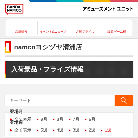
店舗情報
イベント&ニュース
入荷プライズ
設置ゲーム機
namcoヨシヅヤ清洲店
入荷景品・プライズ情報
登場月
全て表示
9月
8月
7月
6月
登場週
全て表示
5週
4週
3週
2週
1週