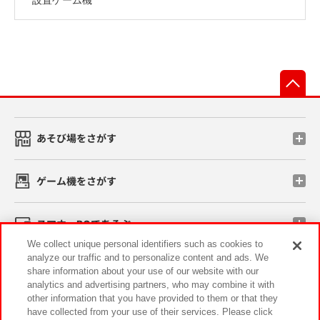
先
あそび場をさがす
ゲーム機をさがす
スマホ・PCであそぶ
We collect unique personal identifiers such as cookies to
analyze our traffic and to personalize content and ads. We
イベント・キャンペーン
share information about your use of our website with our
analytics and advertising partners, who may combine it with
other information that you have provided to them or that they
have collected from your use of their services. Please click