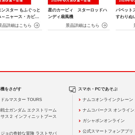
月第
週～登場
2026年
月第
週～登場
2026年
モンスター もふぐっと
星のカービィ スターロッドハ
パペット
み～ニャース・カビゴ
ンディ扇風機
すわりぬ
ム機をさがす
スマホ・PCであそぶ
ドルマスター TOURS
ナムコオンラインクレーン
動戦士ガンダム エクストリーム
ナムコパークス オンライ
ーサス２ インフィニットブース
ガシャポンオンライン
公式スマートフォンアプリ
ョジョの奇妙な冒険 ラストサバ