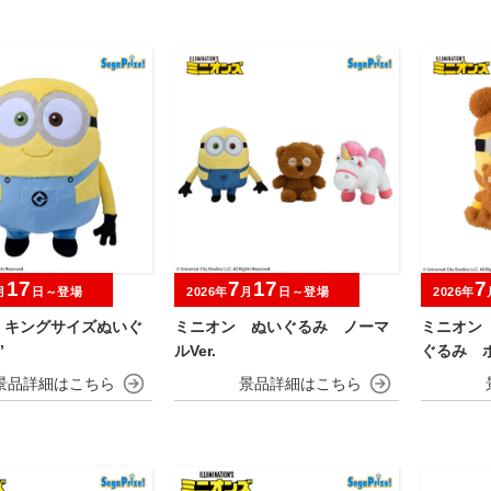
17
7
17
7
月
日～登場
2026年
月
日～登場
2026年
 キングサイズぬいぐ
ミニオン ぬいぐるみ ノーマ
ミニオン
”
ルVer.
ぐるみ 