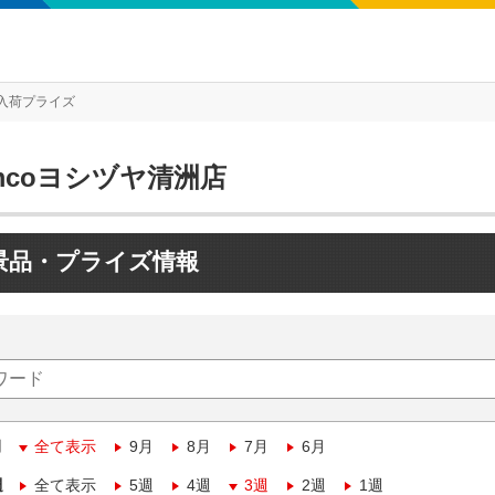
入荷プライズ
mcoヨシヅヤ清洲店
景品・プライズ情報
月
全て表示
9月
8月
7月
6月
週
全て表示
5週
4週
3週
2週
1週