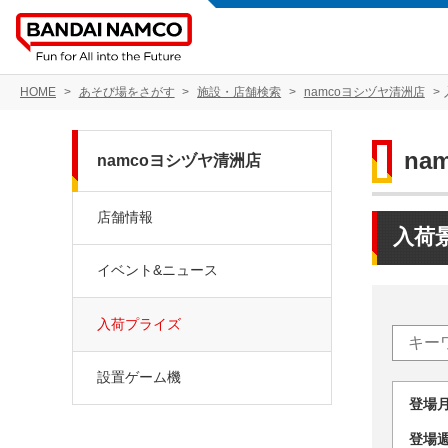
HOME
あそび場をさがす
施設・店舗検索
namcoヨシヅヤ清洲店
na
namcoヨシヅヤ清洲店
店舗情報
入荷
イベント&ニュース
入荷プライズ
設置ゲーム機
登場
登場