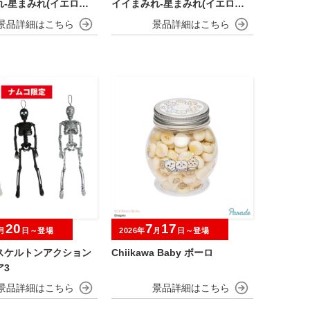
-星まみれ(イエロー)-
イイまみれ-星まみれ(イエロー)-
ト
ミニマスコット
20
7
17
月
日～登場
2026年
月
日～登場
スケルトンアクション
Chiikawa Baby ボーロ
ア3