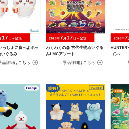
17
7
17
7
月
日～登場
2026年
月
日～登場
2026年
 いっしょに食べよポッ
わくわくの森 古代生物ぬいぐる
HUNTER×
ぬいぐるみ
みLMCアソート
ゴン-