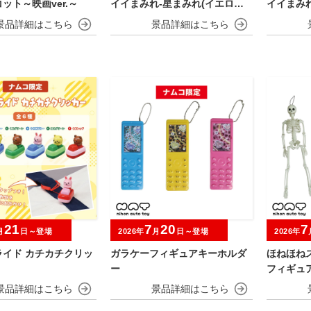
ット～映画ver.～
イイまみれ-星まみれ(イエロー)-
イイまみれ
ぬいぐるみ
マスコッ
21
7
20
7
月
日～登場
2026年
月
日～登場
2026年
ライド カチカチクリッ
ガラケーフィギュアキーホルダ
ほねほね
ー
フィギュ