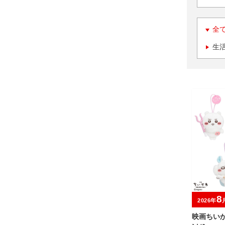
全
生
8
2026年
映画ちい