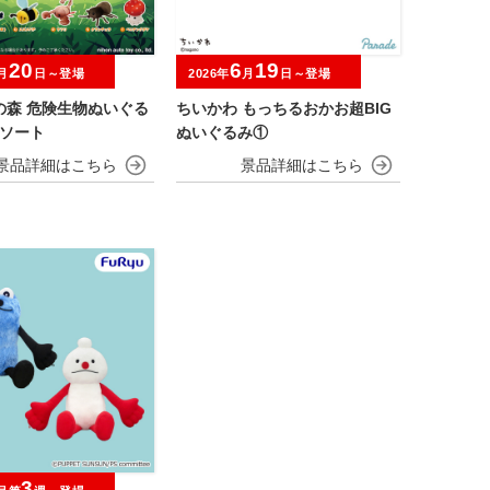
20
6
19
月
日～登場
2026年
月
日～登場
の森 危険生物ぬいぐる
ちいかわ もっちるおかお超BIG
アソート
ぬいぐるみ①
3