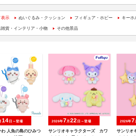
て表示
ぬいぐるみ・クッション
フィギュア・ホビー
キーホ
活雑貨・インテリア・小物
その他景品
14
7
22
7
月
日～登場
2026年
月
日～登場
2026年
かわ 人魚の島のひみつ
サンリオキャラクターズ カワ
サンリオ