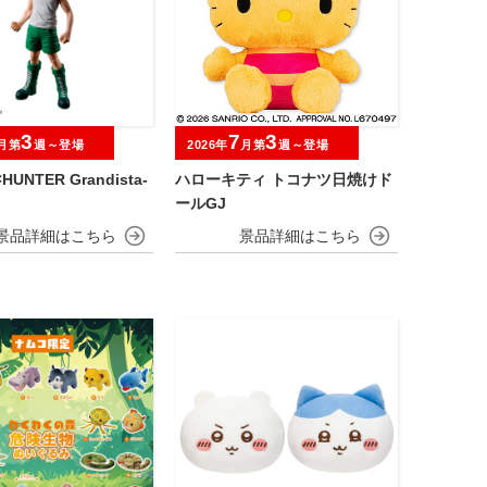
3
7
3
月第
週～登場
2026年
月第
週～登場
HUNTER Grandista-
ハローキティ トコナツ日焼けド
ールGJ