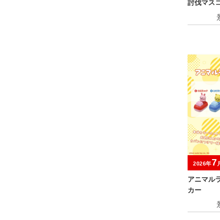
討伐マスコ
7
2026年
アニマル
カー