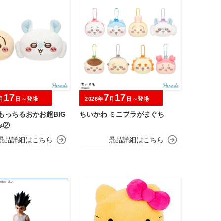
17
7
17
月
日～登場
2026年
月
日～登場
もっちるおかお超BIG
ちいかわ ミニプラがまぐち
み②