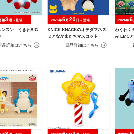
3
6
20
6
月第
週～登場
2026年
月
日～登場
2026年
ンスン うきわBIG
KNICK KNACKのオテダマネズ
わくわく
み
ミとなかまたちマスコット
み LMC
3
6
3
6