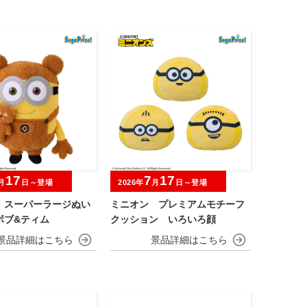
17
7
17
月
日～登場
2026年
月
日～登場
 スーパーラージぬい
ミニオン プレミアムモチーフ
ボブ&ティム
クッション いろいろ顔