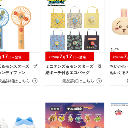
17
7
17
7
月
日～登場
2026年
月
日～登場
2026年
ズ＆モンスターズ プ
ミニオンズ＆モンスターズ 収
ちいかわ 
ハンディファン
納ポーチ付きエコバッグ
ぬいぐる