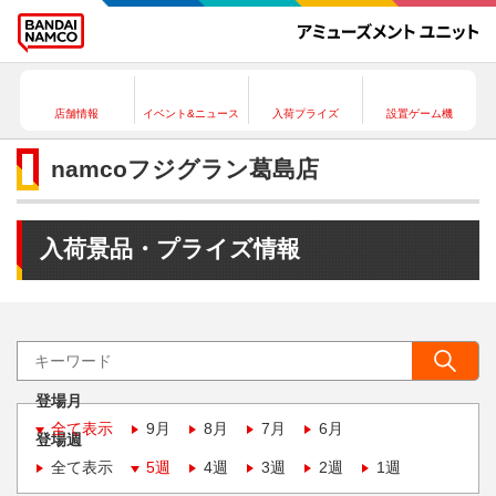
店舗情報
イベント&ニュース
入荷プライズ
設置ゲーム機
namcoフジグラン葛島店
入荷景品・プライズ情報
登場月
全て表示
9月
8月
7月
6月
登場週
全て表示
5週
4週
3週
2週
1週