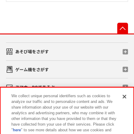
先
あそび場をさがす
ゲーム機をさがす
スマホ・PCであそぶ
We collect unique personal identifiers such as cookies to
analyze our traffic and to personalize content and ads. We
イベント・キャンペーン
share information about your use of our website with our
analytics and advertising partners, who may combine it with
other information that you have provided to them or that they
have collected from your use of their services. Please click
"
here
" to see more details about how we use cookies and
関連会社
サステナビリティ
サイトポリシー