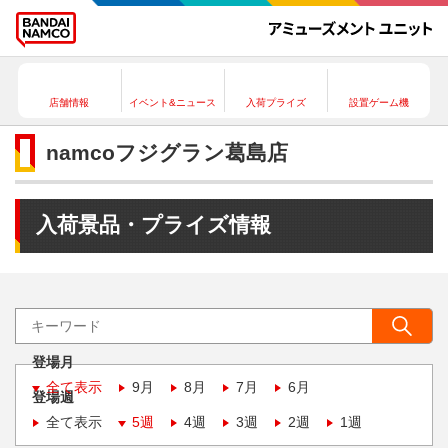
店舗情報
イベント&ニュース
入荷プライズ
設置ゲーム機
namcoフジグラン葛島店
入荷景品・プライズ情報
登場月
全て表示
9月
8月
7月
6月
登場週
全て表示
5週
4週
3週
2週
1週