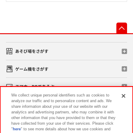
先
あそび場をさがす
ゲーム機をさがす
スマホ・PCであそぶ
We collect unique personal identifiers such as cookies to
analyze our traffic and to personalize content and ads. We
イベント・キャンペーン
share information about your use of our website with our
analytics and advertising partners, who may combine it with
other information that you have provided to them or that they
have collected from your use of their services. Please click
"
here
" to see more details about how we use cookies and
関連会社
サステナビリティ
サイトポリシー