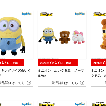
17
7
17
7
月
日～登場
2026年
月
日～登場
2026年
 キングサイズぬいぐ
ミニオン ぬいぐるみ ノーマ
ミニオン
”
ルVer.
ぐるみ 