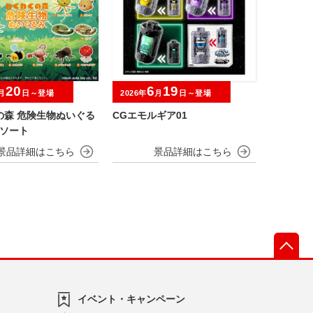
20
6
19
月
日～登場
2026年
月
日～登場
の森 危険生物ぬいぐる
CGエモルギア01
アソート
先
イベント・キャンペーン