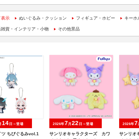
て表示
ぬいぐるみ・クッション
フィギュア・ホビー
キーホ
活雑貨・インテリア・小物
その他景品
14
7
22
7
月
日～登場
2026年
月
日～登場
2026年
ツ ちびぐるみvol.1
サンリオキャラクターズ カワ
サンリオ