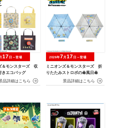
17
7
17
月
日～登場
2026年
月
日～登場
ズ＆モンスターズ 収
ミニオンズ＆モンスターズ 折
付きエコバッグ
りたたみストロボの傘風日傘