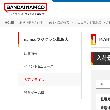
HOME
あそび場をさがす
施設・店舗検索
ナムコランド葛島店
入
na
namcoフジグラン葛島店
店舗情報
入荷
イベント&ニュース
入荷プライズ
設置ゲーム機
登場
登場