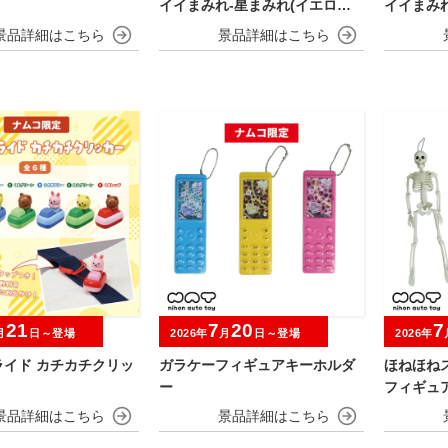
イイまみれ-星まみれ(イエロー)-
イイまみれ
ぬいぐるみ
マスコッ
21
7
20
7
月
日～登場
2026年
月
日～登場
2026年
ライド カチカチクリッ
ガラケーフィギュアキーホルダ
ほねほね
ー
フィギュ