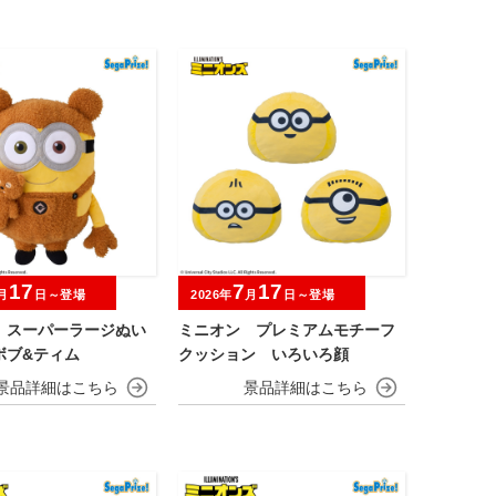
17
7
17
月
日～登場
2026年
月
日～登場
 スーパーラージぬい
ミニオン プレミアムモチーフ
ボブ&ティム
クッション いろいろ顔