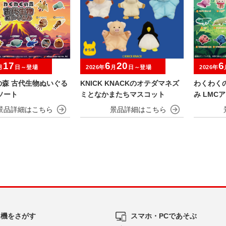
17
6
20
6
月
日～登場
2026年
月
日～登場
2026年
の森 古代生物ぬいぐる
KNICK KNACKのオテダマネズ
わくわく
ソート
ミとなかまたちマスコット
み LMC
ム機をさがす
スマホ・PCであそぶ