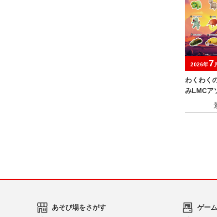
7
2026年
わくわく
みLMCア
あそび場をさがす
ゲー