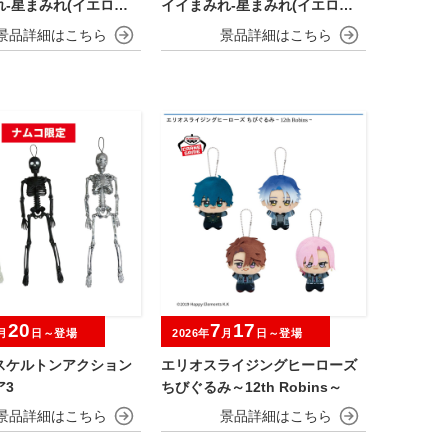
-星まみれ(イエロー)-
イイまみれ-星まみれ(イエロー)-
ト
ミニマスコット
20
7
17
月
日～登場
2026年
月
日～登場
スケルトンアクション
エリオスライジングヒーローズ
ア3
ちびぐるみ～12th Robins～