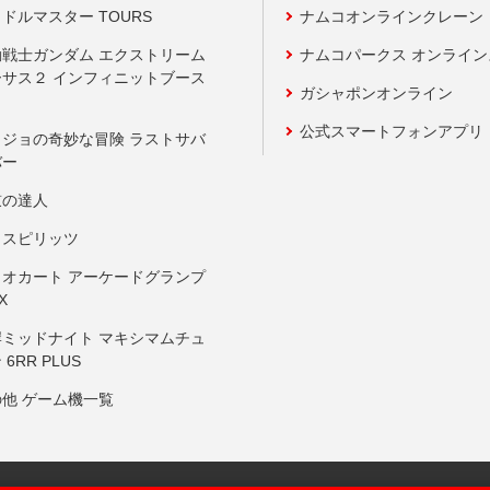
ドルマスター TOURS
ナムコオンラインクレーン
動戦士ガンダム エクストリーム
ナムコパークス オンライ
ーサス２ インフィニットブース
ガシャポンオンライン
公式スマートフォンアプリ
ョジョの奇妙な冒険 ラストサバ
バー
鼓の達人
りスピリッツ
リオカート アーケードグランプ
X
岸ミッドナイト マキシマムチュ
 6RR PLUS
の他 ゲーム機一覧