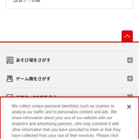
先
あそび場をさがす
ゲーム機をさがす
スマホ・PCであそぶ
We collect unique personal identifiers such as cookies to
analyze our traffic and to personalize content and ads. We
イベント・キャンペーン
share information about your use of our website with our
analytics and advertising partners, who may combine it with
other information that you have provided to them or that they
have collected from your use of their services. Please click