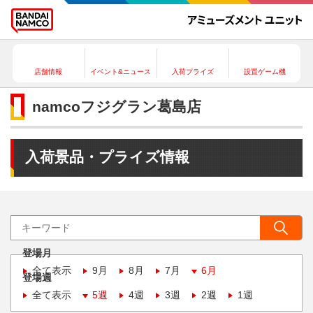
店舗情報
イベント&ニュース
入荷プライズ
設置ゲーム機
namcoフジグラン葛島店
入荷景品・プライズ情報
登場月
全て表示
9月
8月
7月
6月
登場週
全て表示
5週
4週
3週
2週
1週