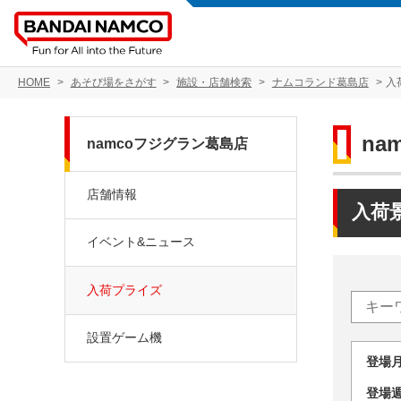
HOME
あそび場をさがす
施設・店舗検索
ナムコランド葛島店
入
na
namcoフジグラン葛島店
店舗情報
入荷
イベント&ニュース
入荷プライズ
設置ゲーム機
登場
登場