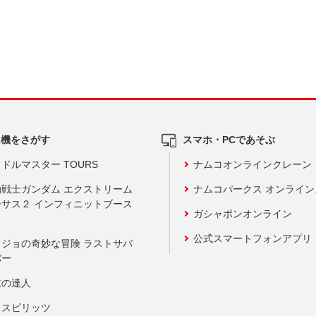
ム機をさがす
スマホ・PCであそぶ
ドルマスター TOURS
ナムコオンラインクレーン
動戦士ガンダム エクストリーム
ナムコパークス オンライ
ーサス２ インフィニットブース
ガシャポンオンライン
公式スマートフォンアプリ
ョジョの奇妙な冒険 ラストサバ
バー
鼓の達人
りスピリッツ