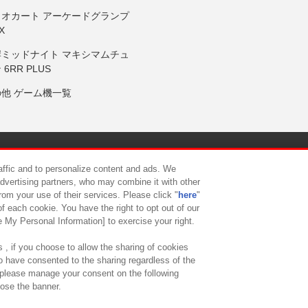
リオカート アーケードグランプ
X
岸ミッドナイト マキシマムチュ
 6RR PLUS
の他 ゲーム機一覧
サイトポリシー
プライバシーポリシー
ウェブアクセシビリティ方
raffic and to personalize content and ads. We
advertising partners, who may combine it with other
rom your use of their services. Please click "
here
"
供について
カスタマーハラスメント対応方針
よくあるご質問・
f each cookie. You have the right to opt out of our
e My Personal Information] to exercise your right.
 , if you choose to allow the sharing of cookies
to have consented to the sharing regardless of the
, please manage your consent on the following
lose the banner.
ndai Namco Amusement Lab Inc.
©Bandai Namco Experience Inc.
©HANAY