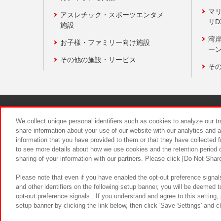
マ
アスレチック・スポーツエンタメ
リD
施設
湾
お子様・ファミリー向け施設
ーン
その他の施設・サービス
そ
関連会社
サステナビリティ
We collect unique personal identifiers such as cookies to analyze our t
share information about your use of our website with our analytics and 
information that you have provided to them or that they have collected f
食品のご提
to see more details about how we use cookies and the retention period o
sharing of your information with our partners. Please click [Do Not Shar
Please note that even if you have enabled the opt-out preference signals
and other identifiers on the following setup banner, you will be deemed 
opt-out preference signals . If you understand and agree to this setting
setup banner by clicking the link below, then click 'Save Settings' and c
©Bandai Namco Amusement Inc.
©Ba