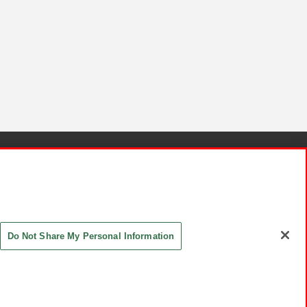
針と検証結果
お取引先さまとともに
お問い合わせ
Do Not Share My Personal Information
ASHIKI Co., Ltd. All Rights Reserved.