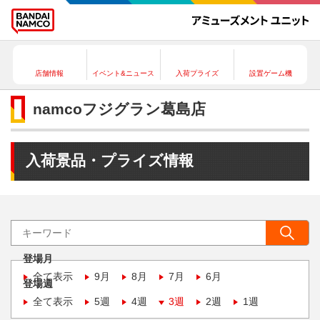
店舗情報
イベント&ニュース
入荷プライズ
設置ゲーム機
namcoフジグラン葛島店
入荷景品・プライズ情報
登場月
全て表示
9月
8月
7月
6月
登場週
全て表示
5週
4週
3週
2週
1週