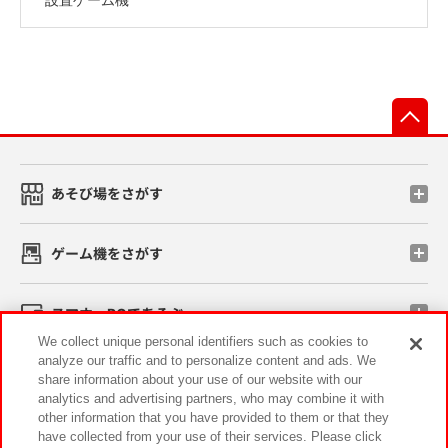
先
あそび場をさがす
ゲーム機をさがす
スマホ・PCであそぶ
We collect unique personal identifiers such as cookies to
analyze our traffic and to personalize content and ads. We
イベント・キャンペーン
share information about your use of our website with our
analytics and advertising partners, who may combine it with
other information that you have provided to them or that they
have collected from your use of their services. Please click