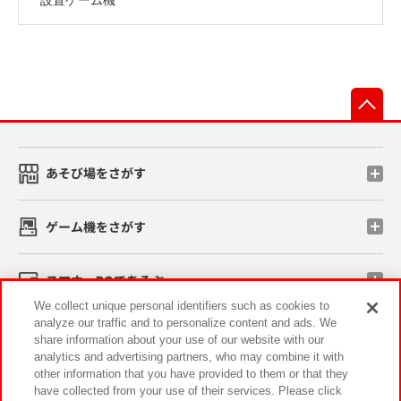
先
あそび場をさがす
ゲーム機をさがす
スマホ・PCであそぶ
We collect unique personal identifiers such as cookies to
analyze our traffic and to personalize content and ads. We
イベント・キャンペーン
share information about your use of our website with our
analytics and advertising partners, who may combine it with
other information that you have provided to them or that they
have collected from your use of their services. Please click