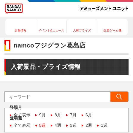
店舗情報
イベント&ニュース
入荷プライズ
設置ゲーム機
namcoフジグラン葛島店
入荷景品・プライズ情報
登場月
全て表示
9月
8月
7月
6月
登場週
全て表示
5週
4週
3週
2週
1週