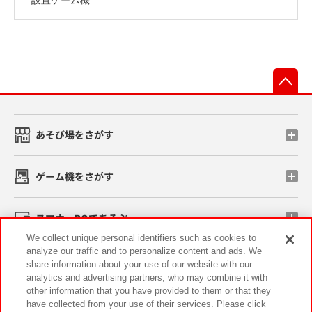
先
あそび場をさがす
ゲーム機をさがす
スマホ・PCであそぶ
We collect unique personal identifiers such as cookies to
analyze our traffic and to personalize content and ads. We
イベント・キャンペーン
share information about your use of our website with our
analytics and advertising partners, who may combine it with
other information that you have provided to them or that they
have collected from your use of their services. Please click