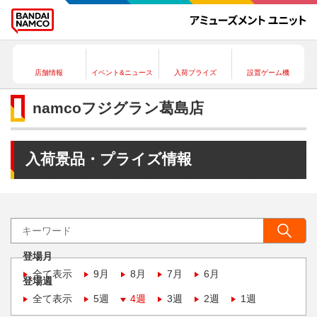
店舗情報
イベント&ニュース
入荷プライズ
設置ゲーム機
namcoフジグラン葛島店
入荷景品・プライズ情報
登場月
全て表示
9月
8月
7月
6月
登場週
全て表示
5週
4週
3週
2週
1週