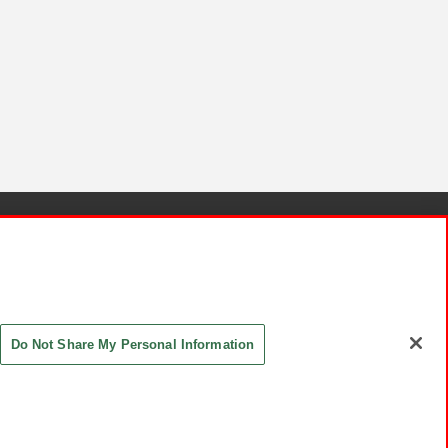
針と検証結果
お取引先さまとともに
お問い合わせ
Do Not Share My Personal Information
ASHIKI Co., Ltd. All Rights Reserved.