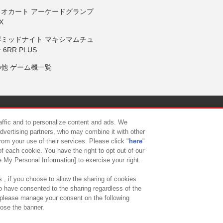
リオカート アーケードグランプ
X
岸ミッドナイト マキシマムチュ
 6RR PLUS
の他 ゲーム機一覧
サイトポリシー
プライバシーポリシー
ウェブアクセシビリティ方
raffic and to personalize content and ads. We
advertising partners, who may combine it with other
rom your use of their services. Please click "
here
"
供について
カスタマーハラスメント対応方針
よくあるご質問・
f each cookie. You have the right to opt out of our
e My Personal Information] to exercise your right.
 , if you choose to allow the sharing of cookies
to have consented to the sharing regardless of the
, please manage your consent on the following
lose the banner.
ndai Namco Amusement Lab Inc.
©Bandai Namco Experience Inc.
©HANAY