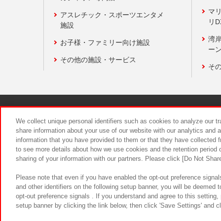
マ
アスレチック・スポーツエンタメ
リD
施設
湾
お子様・ファミリー向け施設
ーン
その他の施設・サービス
そ
関連会社
サステナビリティ
We collect unique personal identifiers such as cookies to analyze our t
share information about your use of our website with our analytics and 
information that you have provided to them or that they have collected f
食品のご提
to see more details about how we use cookies and the retention period o
sharing of your information with our partners. Please click [Do Not Shar
Please note that even if you have enabled the opt-out preference signals
and other identifiers on the following setup banner, you will be deemed 
opt-out preference signals . If you understand and agree to this setting
setup banner by clicking the link below, then click 'Save Settings' and c
©Bandai Namco Amusement Inc.
©Ba