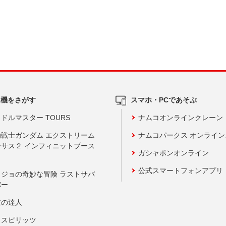
ム機をさがす
スマホ・PCであそぶ
ドルマスター TOURS
ナムコオンラインクレーン
動戦士ガンダム エクストリーム
ナムコパークス オンライ
ーサス２ インフィニットブース
ガシャポンオンライン
公式スマートフォンアプリ
ョジョの奇妙な冒険 ラストサバ
バー
鼓の達人
りスピリッツ