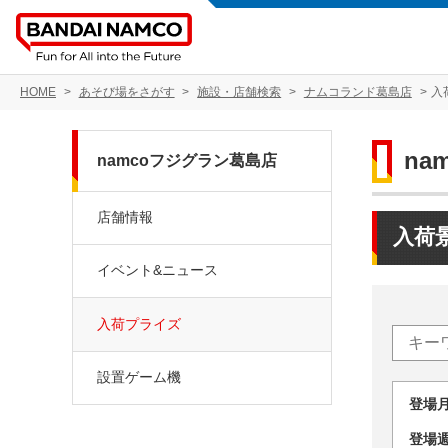
HOME
あそび場をさがす
施設・店舗検索
ナムコランド葛島店
入
na
namcoフジグラン葛島店
店舗情報
入荷
イベント&ニュース
入荷プライズ
設置ゲーム機
登場
登場