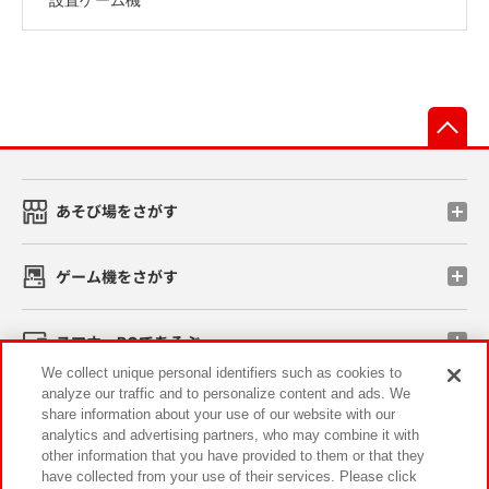
先
あそび場をさがす
ゲーム機をさがす
スマホ・PCであそぶ
We collect unique personal identifiers such as cookies to
analyze our traffic and to personalize content and ads. We
イベント・キャンペーン
share information about your use of our website with our
analytics and advertising partners, who may combine it with
other information that you have provided to them or that they
have collected from your use of their services. Please click