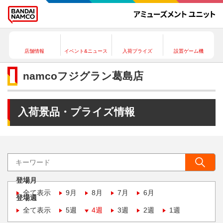
店舗情報
イベント&ニュース
入荷プライズ
設置ゲーム機
namcoフジグラン葛島店
入荷景品・プライズ情報
登場月
全て表示
9月
8月
7月
6月
登場週
全て表示
5週
4週
3週
2週
1週