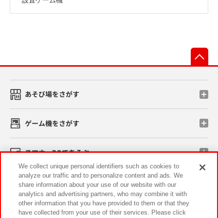
先
あそび場をさがす
ゲーム機をさがす
スマホ・PCであそぶ
We collect unique personal identifiers such as cookies to
analyze our traffic and to personalize content and ads. We
イベント・キャンペーン
share information about your use of our website with our
analytics and advertising partners, who may combine it with
other information that you have provided to them or that they
have collected from your use of their services. Please click