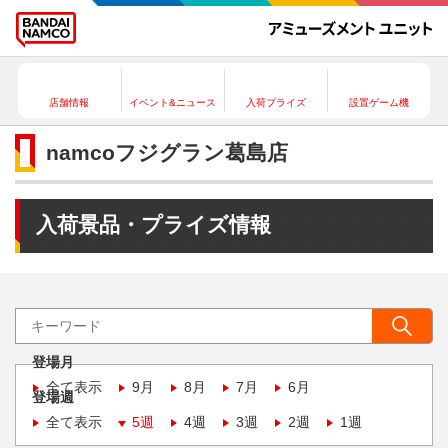
店舗情報
イベント&ニュース
入荷プライズ
設置ゲーム機
namcoフジグラン葛島店
入荷景品・プライズ情報
登場月
全て表示
9月
8月
7月
6月
登場週
全て表示
5週
4週
3週
2週
1週