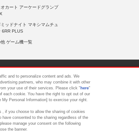
リオカート アーケードグランプ
X
岸ミッドナイト マキシマムチュ
 6RR PLUS
の他 ゲーム機一覧
サイトポリシー
プライバシーポリシー
ウェブアクセシビリティ方
raffic and to personalize content and ads. We
advertising partners, who may combine it with other
rom your use of their services. Please click "
here
"
供について
カスタマーハラスメント対応方針
よくあるご質問・
f each cookie. You have the right to opt out of our
e My Personal Information] to exercise your right.
 , if you choose to allow the sharing of cookies
to have consented to the sharing regardless of the
, please manage your consent on the following
lose the banner.
ndai Namco Amusement Lab Inc.
©Bandai Namco Experience Inc.
©HANAY