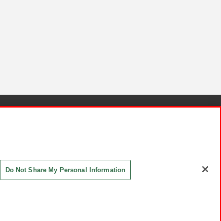
針と検証結果
お取引先さまとともに
お問い合わせ
Do Not Share My Personal Information
ASHIKI Co., Ltd. All Rights Reserved.