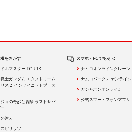
ム機をさがす
スマホ・PCであそぶ
ドルマスター TOURS
ナムコオンラインクレーン
動戦士ガンダム エクストリーム
ナムコパークス オンライ
ーサス２ インフィニットブース
ガシャポンオンライン
公式スマートフォンアプリ
ョジョの奇妙な冒険 ラストサバ
バー
鼓の達人
りスピリッツ