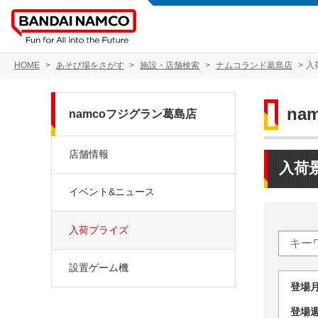
HOME
あそび場をさがす
施設・店舗検索
ナムコランド葛島店
入
na
namcoフジグラン葛島店
店舗情報
入荷
イベント&ニュース
入荷プライズ
設置ゲーム機
登場
登場