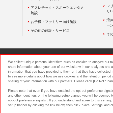
マ
アスレチック・スポーツエンタメ
リD
施設
湾
お子様・ファミリー向け施設
ーン
その他の施設・サービス
そ
関連会社
サステナビリティ
We collect unique personal identifiers such as cookies to analyze our t
share information about your use of our website with our analytics and 
information that you have provided to them or that they have collected f
食品のご提
to see more details about how we use cookies and the retention period o
sharing of your information with our partners. Please click [Do Not Shar
Please note that even if you have enabled the opt-out preference signals
and other identifiers on the following setup banner, you will be deemed 
opt-out preference signals . If you understand and agree to this setting
setup banner by clicking the link below, then click 'Save Settings' and c
©Bandai Namco Amusement Inc.
©Ba