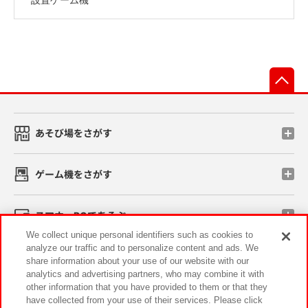
先
あそび場をさがす
ゲーム機をさがす
スマホ・PCであそぶ
We collect unique personal identifiers such as cookies to
analyze our traffic and to personalize content and ads. We
イベント・キャンペーン
share information about your use of our website with our
analytics and advertising partners, who may combine it with
other information that you have provided to them or that they
have collected from your use of their services. Please click