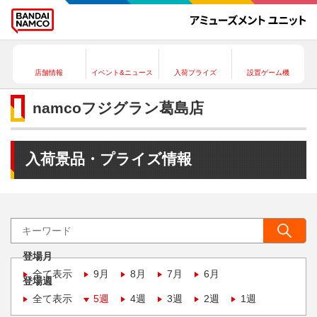
店舗情報
イベント&ニュース
入荷プライズ
設置ゲーム機
namcoフジグラン葛島店
入荷景品・プライズ情報
登場月
全て表示
9月
8月
7月
6月
登場週
全て表示
5週
4週
3週
2週
1週