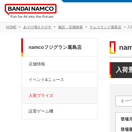
HOME
あそび場をさがす
施設・店舗検索
ナムコランド葛島店
入
na
namcoフジグラン葛島店
店舗情報
入荷
イベント&ニュース
入荷プライズ
設置ゲーム機
登場
登場