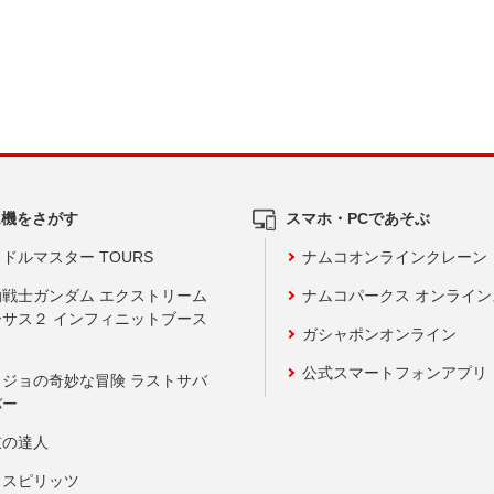
ム機をさがす
スマホ・PCであそぶ
ドルマスター TOURS
ナムコオンラインクレーン
動戦士ガンダム エクストリーム
ナムコパークス オンライ
ーサス２ インフィニットブース
ガシャポンオンライン
公式スマートフォンアプリ
ョジョの奇妙な冒険 ラストサバ
バー
鼓の達人
りスピリッツ