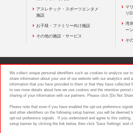
マ
アスレチック・スポーツエンタメ
リD
施設
湾
お子様・ファミリー向け施設
ーン
その他の施設・サービス
そ
関連会社
サステナビリティ
We collect unique personal identifiers such as cookies to analyze our t
share information about your use of our website with our analytics and 
information that you have provided to them or that they have collected f
食品のご提
to see more details about how we use cookies and the retention period o
sharing of your information with our partners. Please click [Do Not Shar
Please note that even if you have enabled the opt-out preference signals
and other identifiers on the following setup banner, you will be deemed 
opt-out preference signals . If you understand and agree to this setting
setup banner by clicking the link below, then click 'Save Settings' and c
©Bandai Namco Amusement Inc.
©Ba