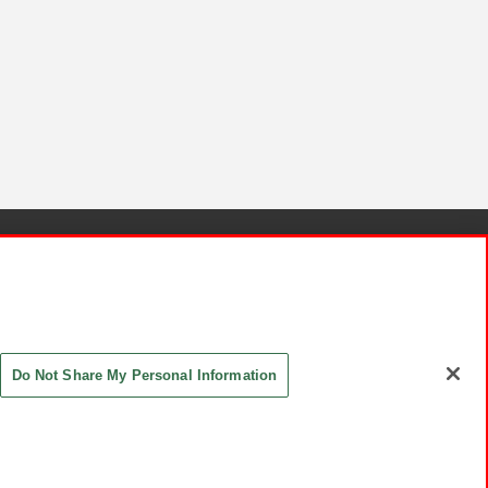
針と検証結果
お取引先さまとともに
お問い合わせ
Do Not Share My Personal Information
ASHIKI Co., Ltd. All Rights Reserved.