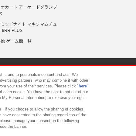
リオカート アーケードグランプ
X
岸ミッドナイト マキシマムチュ
 6RR PLUS
の他 ゲーム機一覧
サイトポリシー
プライバシーポリシー
ウェブアクセシビリティ方
raffic and to personalize content and ads. We
advertising partners, who may combine it with other
rom your use of their services. Please click "
here
"
供について
カスタマーハラスメント対応方針
よくあるご質問・
f each cookie. You have the right to opt out of our
e My Personal Information] to exercise your right.
 , if you choose to allow the sharing of cookies
to have consented to the sharing regardless of the
, please manage your consent on the following
lose the banner.
ndai Namco Amusement Lab Inc.
©Bandai Namco Experience Inc.
©HANAY