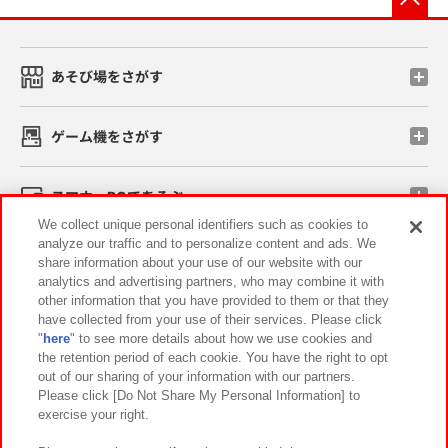
あそび場をさがす
ゲーム機をさがす
スマホ・PCであそぶ
We collect unique personal identifiers such as cookies to
analyze our traffic and to personalize content and ads. We
イベント・キャンペーン
share information about your use of our website with our
analytics and advertising partners, who may combine it with
other information that you have provided to them or that they
have collected from your use of their services. Please click
"
here
" to see more details about how we use cookies and
関連会社
サステナビリティ
サイトポリシー
the retention period of each cookie. You have the right to opt
out of our sharing of your information with our partners.
プライバシーポリシー
ウェブアクセシビリティ方針と検証結果
Please click [Do Not Share My Personal Information] to
exercise your right.
お取引先さまとともに
食品のご提供について