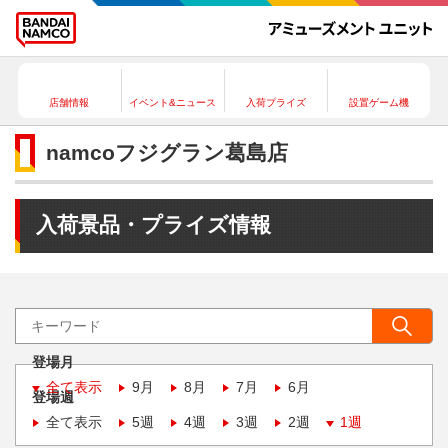
店舗情報
イベント&ニュース
入荷プライズ
設置ゲーム機
namcoフジグラン葛島店
入荷景品・プライズ情報
登場月
全て表示
9月
8月
7月
6月
登場週
全て表示
5週
4週
3週
2週
1週