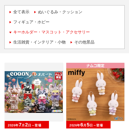
全て表示
ぬいぐるみ・クッション
フィギュア・ホビー
キーホルダー・マスコット・アクセサリー
生活雑貨・インテリア・小物
その他景品
7
2
6
5
2026年
月
日～登場
2026年
月
日～登場