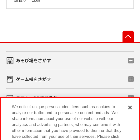
先
あそび場をさがす
ゲーム機をさがす
スマホ・PCであそぶ
We collect unique personal identifiers such as cookies to
analyze our traffic and to personalize content and ads. We
イベント・キャンペーン
share information about your use of our website with our
analytics and advertising partners, who may combine it with
other information that you have provided to them or that they
have collected from your use of their services. Please click