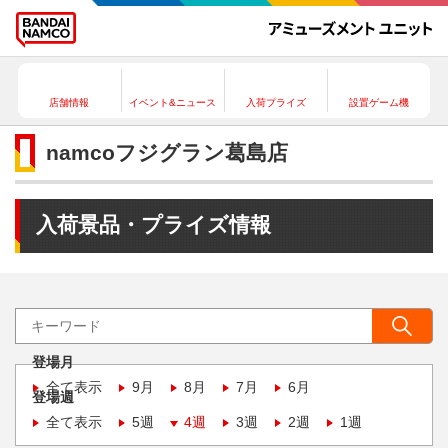
店舗情報
イベント&ニュース
入荷プライズ
設置ゲーム機
namcoフジグラン葛島店
入荷景品・プライズ情報
登場月
全て表示
9月
8月
7月
6月
登場週
全て表示
5週
4週
3週
2週
1週