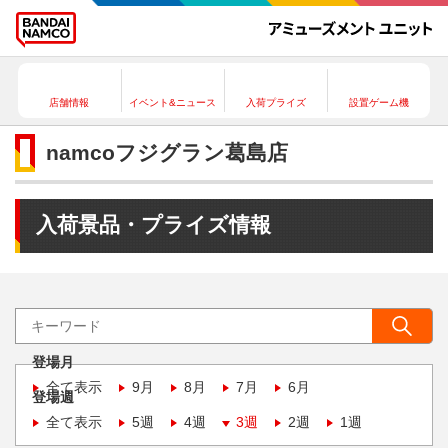
店舗情報
イベント&ニュース
入荷プライズ
設置ゲーム機
namcoフジグラン葛島店
入荷景品・プライズ情報
登場月
全て表示
9月
8月
7月
6月
登場週
全て表示
5週
4週
3週
2週
1週