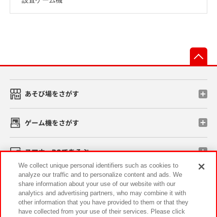
先
あそび場をさがす
ゲーム機をさがす
スマホ・PCであそぶ
We collect unique personal identifiers such as cookies to
analyze our traffic and to personalize content and ads. We
イベント・キャンペーン
share information about your use of our website with our
analytics and advertising partners, who may combine it with
other information that you have provided to them or that they
have collected from your use of their services. Please click