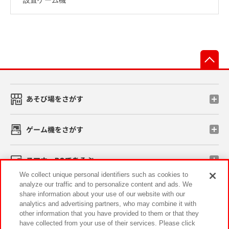
先
あそび場をさがす
ゲーム機をさがす
スマホ・PCであそぶ
We collect unique personal identifiers such as cookies to
analyze our traffic and to personalize content and ads. We
イベント・キャンペーン
share information about your use of our website with our
analytics and advertising partners, who may combine it with
other information that you have provided to them or that they
have collected from your use of their services. Please click