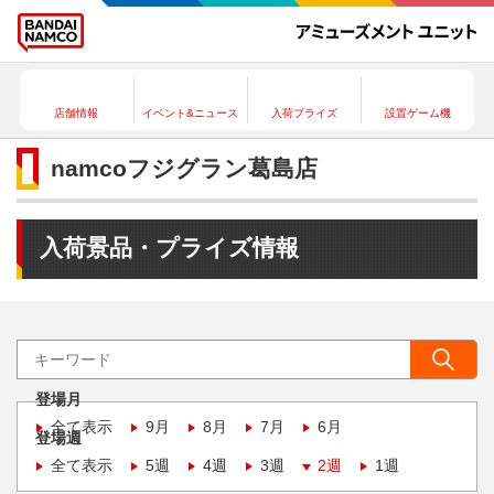
店舗情報
イベント&ニュース
入荷プライズ
設置ゲーム機
namcoフジグラン葛島店
入荷景品・プライズ情報
登場月
全て表示
9月
8月
7月
6月
登場週
全て表示
5週
4週
3週
2週
1週