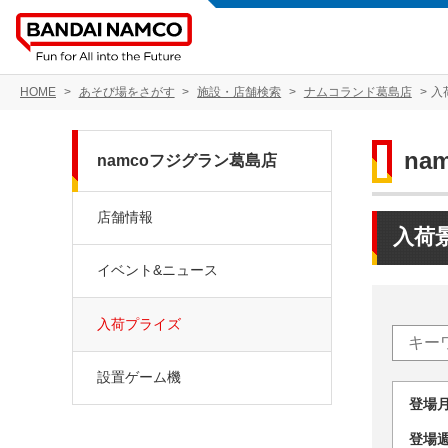
HOME
あそび場をさがす
施設・店舗検索
ナムコランド葛島店
入
na
namcoフジグラン葛島店
店舗情報
入荷
イベント&ニュース
入荷プライズ
設置ゲーム機
登場
登場