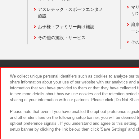
マ
アスレチック・スポーツエンタメ
リD
施設
湾
お子様・ファミリー向け施設
ーン
その他の施設・サービス
そ
関連会社
サステナビリティ
We collect unique personal identifiers such as cookies to analyze our t
share information about your use of our website with our analytics and 
information that you have provided to them or that they have collected f
食品のご提
to see more details about how we use cookies and the retention period o
sharing of your information with our partners. Please click [Do Not Shar
Please note that even if you have enabled the opt-out preference signals
and other identifiers on the following setup banner, you will be deemed 
opt-out preference signals . If you understand and agree to this setting
setup banner by clicking the link below, then click 'Save Settings' and c
©Bandai Namco Amusement Inc.
©Ba