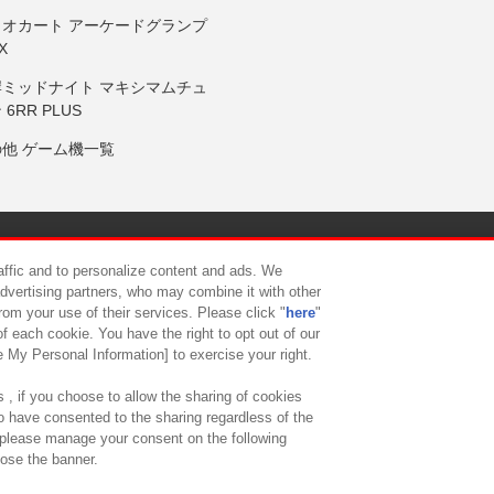
リオカート アーケードグランプ
X
岸ミッドナイト マキシマムチュ
 6RR PLUS
の他 ゲーム機一覧
サイトポリシー
プライバシーポリシー
ウェブアクセシビリティ方
raffic and to personalize content and ads. We
advertising partners, who may combine it with other
rom your use of their services. Please click "
here
"
供について
カスタマーハラスメント対応方針
よくあるご質問・
f each cookie. You have the right to opt out of our
e My Personal Information] to exercise your right.
 , if you choose to allow the sharing of cookies
to have consented to the sharing regardless of the
, please manage your consent on the following
lose the banner.
ndai Namco Amusement Lab Inc.
©Bandai Namco Experience Inc.
©HANAY