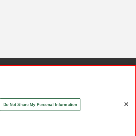
針と検証結果
お取引先さまとともに
お問い合わせ
Do Not Share My Personal Information
ASHIKI Co., Ltd. All Rights Reserved.