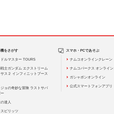
ム機をさがす
スマホ・PCであそぶ
ドルマスター TOURS
ナムコオンラインクレーン
動戦士ガンダム エクストリーム
ナムコパークス オンライ
ーサス２ インフィニットブース
ガシャポンオンライン
公式スマートフォンアプリ
ョジョの奇妙な冒険 ラストサバ
バー
鼓の達人
りスピリッツ