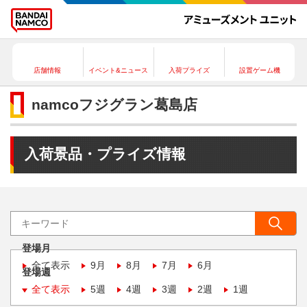
店舗情報
イベント&ニュース
入荷プライズ
設置ゲーム機
namcoフジグラン葛島店
入荷景品・プライズ情報
登場月
全て表示
9月
8月
7月
6月
登場週
全て表示
5週
4週
3週
2週
1週