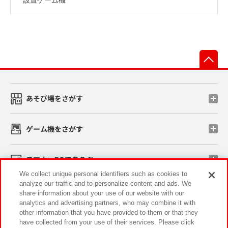
先
あそび場をさがす
ゲーム機をさがす
スマホ・PCであそぶ
We collect unique personal identifiers such as cookies to
analyze our traffic and to personalize content and ads. We
イベント・キャンペーン
share information about your use of our website with our
analytics and advertising partners, who may combine it with
other information that you have provided to them or that they
have collected from your use of their services. Please click