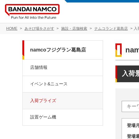
HOME
あそび場をさがす
施設・店舗検索
ナムコランド葛島店
入
na
namcoフジグラン葛島店
店舗情報
入荷
イベント&ニュース
入荷プライズ
設置ゲーム機
登場
登場