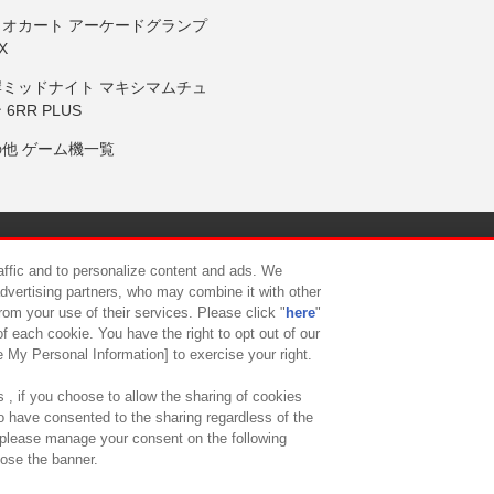
リオカート アーケードグランプ
X
岸ミッドナイト マキシマムチュ
 6RR PLUS
の他 ゲーム機一覧
サイトポリシー
プライバシーポリシー
ウェブアクセシビリティ方
raffic and to personalize content and ads. We
advertising partners, who may combine it with other
rom your use of their services. Please click "
here
"
供について
カスタマーハラスメント対応方針
よくあるご質問・
f each cookie. You have the right to opt out of our
e My Personal Information] to exercise your right.
 , if you choose to allow the sharing of cookies
to have consented to the sharing regardless of the
, please manage your consent on the following
lose the banner.
ndai Namco Amusement Lab Inc.
©Bandai Namco Experience Inc.
©HANAY