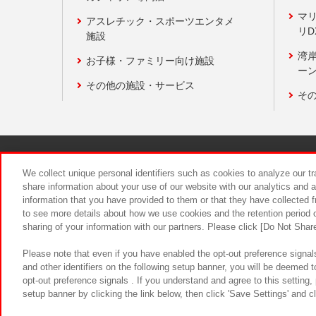
マ
アスレチック・スポーツエンタメ
リD
施設
湾
お子様・ファミリー向け施設
ーン
その他の施設・サービス
そ
関連会社
サステナビリティ
We collect unique personal identifiers such as cookies to analyze our t
share information about your use of our website with our analytics and 
information that you have provided to them or that they have collected f
食品のご提
to see more details about how we use cookies and the retention period o
sharing of your information with our partners. Please click [Do Not Shar
Please note that even if you have enabled the opt-out preference signals
and other identifiers on the following setup banner, you will be deemed 
opt-out preference signals . If you understand and agree to this setting
setup banner by clicking the link below, then click 'Save Settings' and c
©Bandai Namco Amusement Inc.
©Ba