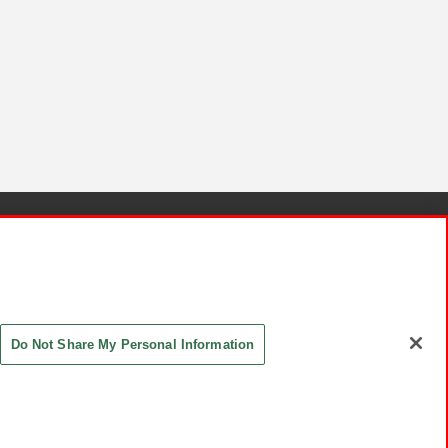
針と検証結果
お取引先さまとともに
お問い合わせ
Do Not Share My Personal Information
ASHIKI Co., Ltd. All Rights Reserved.