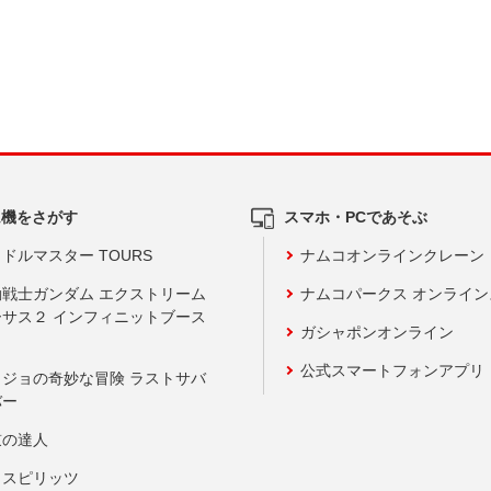
ム機をさがす
スマホ・PCであそぶ
ドルマスター TOURS
ナムコオンラインクレーン
動戦士ガンダム エクストリーム
ナムコパークス オンライ
ーサス２ インフィニットブース
ガシャポンオンライン
公式スマートフォンアプリ
ョジョの奇妙な冒険 ラストサバ
バー
鼓の達人
りスピリッツ