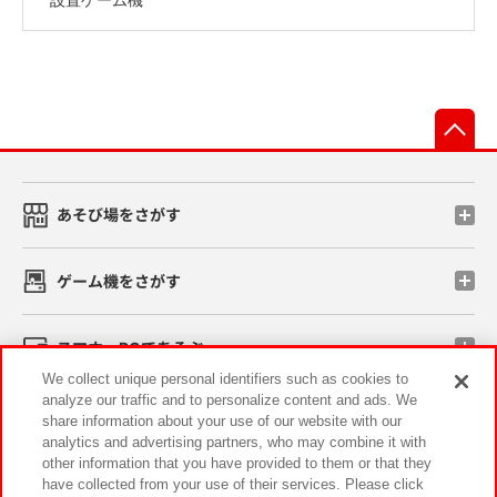
先
あそび場をさがす
ゲーム機をさがす
スマホ・PCであそぶ
We collect unique personal identifiers such as cookies to
analyze our traffic and to personalize content and ads. We
イベント・キャンペーン
share information about your use of our website with our
analytics and advertising partners, who may combine it with
other information that you have provided to them or that they
have collected from your use of their services. Please click