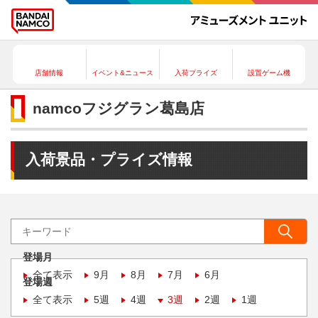
店舗情報
イベント&ニュース
入荷プライズ
設置ゲーム機
namcoフジグラン葛島店
入荷景品・プライズ情報
登場月
全て表示
9月
8月
7月
6月
登場週
全て表示
5週
4週
3週
2週
1週