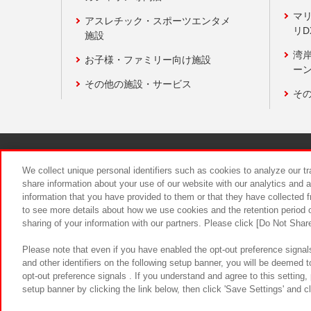
マ
アスレチック・スポーツエンタメ
リD
施設
湾
お子様・ファミリー向け施設
ーン
その他の施設・サービス
そ
関連会社
サステナビリティ
We collect unique personal identifiers such as cookies to analyze our t
share information about your use of our website with our analytics and 
information that you have provided to them or that they have collected f
食品のご提
to see more details about how we use cookies and the retention period o
sharing of your information with our partners. Please click [Do Not Shar
Please note that even if you have enabled the opt-out preference signals
and other identifiers on the following setup banner, you will be deemed 
opt-out preference signals . If you understand and agree to this setting
setup banner by clicking the link below, then click 'Save Settings' and c
©Bandai Namco Amusement Inc.
©Ba