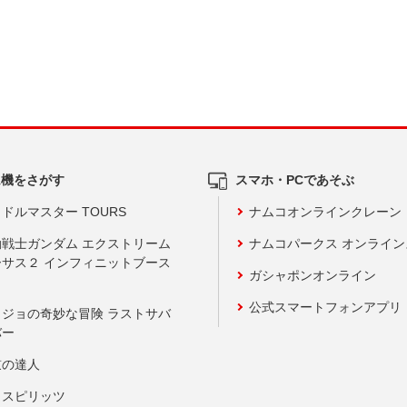
ム機をさがす
スマホ・PCであそぶ
ドルマスター TOURS
ナムコオンラインクレーン
動戦士ガンダム エクストリーム
ナムコパークス オンライ
ーサス２ インフィニットブース
ガシャポンオンライン
公式スマートフォンアプリ
ョジョの奇妙な冒険 ラストサバ
バー
鼓の達人
りスピリッツ