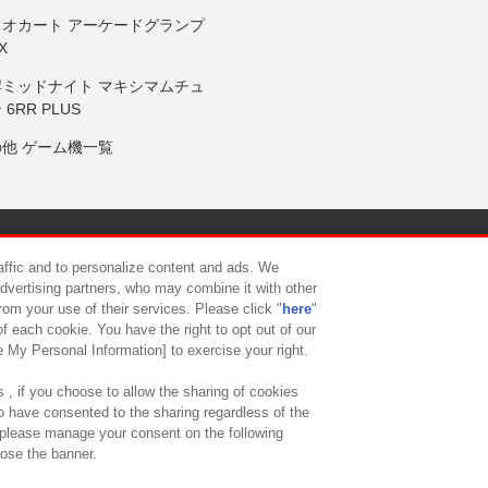
リオカート アーケードグランプ
X
岸ミッドナイト マキシマムチュ
 6RR PLUS
の他 ゲーム機一覧
サイトポリシー
プライバシーポリシー
ウェブアクセシビリティ方
raffic and to personalize content and ads. We
advertising partners, who may combine it with other
rom your use of their services. Please click "
here
"
供について
カスタマーハラスメント対応方針
よくあるご質問・
f each cookie. You have the right to opt out of our
e My Personal Information] to exercise your right.
 , if you choose to allow the sharing of cookies
to have consented to the sharing regardless of the
, please manage your consent on the following
lose the banner.
ndai Namco Amusement Lab Inc.
©Bandai Namco Experience Inc.
©HANAY