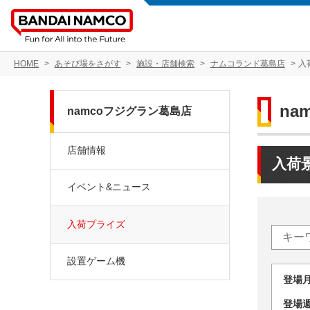
HOME
あそび場をさがす
施設・店舗検索
ナムコランド葛島店
入
na
namcoフジグラン葛島店
店舗情報
入荷
イベント&ニュース
入荷プライズ
設置ゲーム機
登場
登場