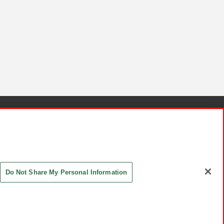
針と検証結果
お取引先さまとともに
お問い合わせ
Do Not Share My Personal Information
ASHIKI Co., Ltd. All Rights Reserved.