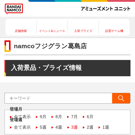
店舗情報
イベント&ニュース
入荷プライズ
設置ゲーム機
namcoフジグラン葛島店
入荷景品・プライズ情報
登場月
全て表示
9月
8月
7月
6月
登場週
全て表示
5週
4週
3週
2週
1週