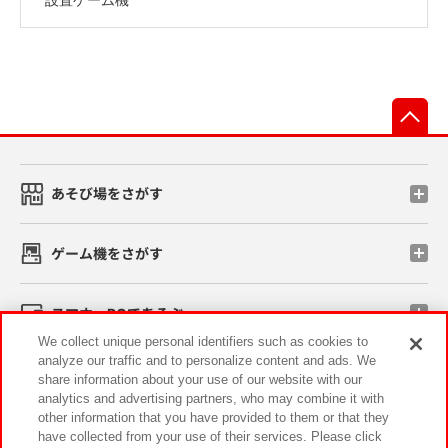
先
あそび場をさがす
ゲーム機をさがす
スマホ・PCであそぶ
We collect unique personal identifiers such as cookies to
analyze our traffic and to personalize content and ads. We
イベント・キャンペーン
share information about your use of our website with our
analytics and advertising partners, who may combine it with
other information that you have provided to them or that they
have collected from your use of their services. Please click