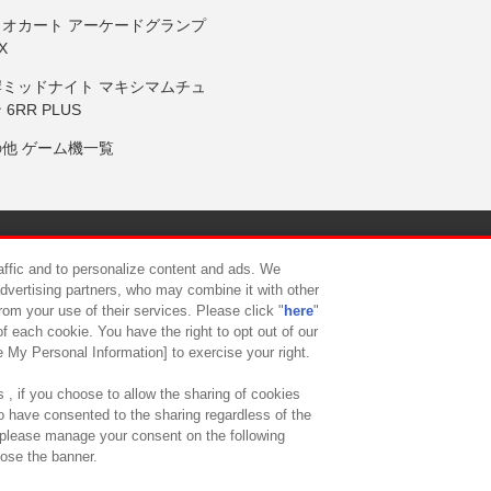
リオカート アーケードグランプ
X
岸ミッドナイト マキシマムチュ
 6RR PLUS
の他 ゲーム機一覧
サイトポリシー
プライバシーポリシー
ウェブアクセシビリティ方
raffic and to personalize content and ads. We
advertising partners, who may combine it with other
rom your use of their services. Please click "
here
"
供について
カスタマーハラスメント対応方針
よくあるご質問・
f each cookie. You have the right to opt out of our
e My Personal Information] to exercise your right.
 , if you choose to allow the sharing of cookies
to have consented to the sharing regardless of the
, please manage your consent on the following
lose the banner.
ndai Namco Amusement Lab Inc.
©Bandai Namco Experience Inc.
©HANAY