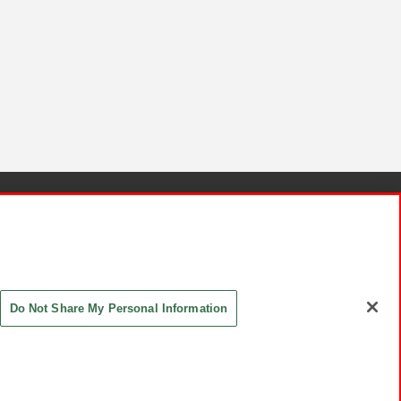
針と検証結果
お取引先さまとともに
お問い合わせ
Do Not Share My Personal Information
ASHIKI Co., Ltd. All Rights Reserved.