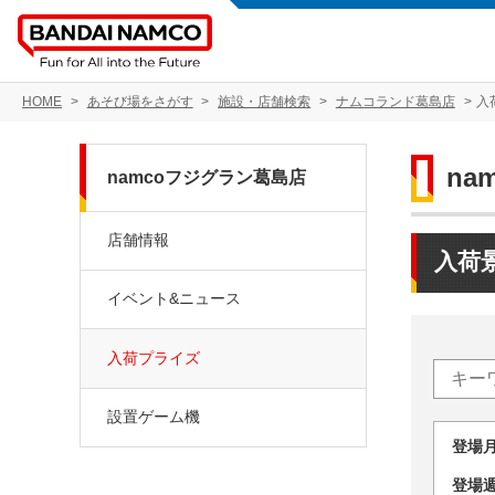
HOME
あそび場をさがす
施設・店舗検索
ナムコランド葛島店
入
na
namcoフジグラン葛島店
店舗情報
入荷
イベント&ニュース
入荷プライズ
設置ゲーム機
登場
登場