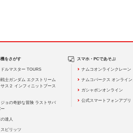
ム機をさがす
スマホ・PCであそぶ
ドルマスター TOURS
ナムコオンラインクレーン
動戦士ガンダム エクストリーム
ナムコパークス オンライ
ーサス２ インフィニットブース
ガシャポンオンライン
公式スマートフォンアプリ
ョジョの奇妙な冒険 ラストサバ
バー
鼓の達人
りスピリッツ