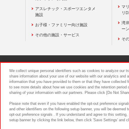
マ
アスレチック・スポーツエンタメ
リD
施設
湾
お子様・ファミリー向け施設
ーン
その他の施設・サービス
そ
関連会社
サステナビリティ
We collect unique personal identifiers such as cookies to analyze our t
share information about your use of our website with our analytics and 
information that you have provided to them or that they have collected f
食品のご提
to see more details about how we use cookies and the retention period o
sharing of your information with our partners. Please click [Do Not Shar
Please note that even if you have enabled the opt-out preference signals
and other identifiers on the following setup banner, you will be deemed 
opt-out preference signals . If you understand and agree to this setting
setup banner by clicking the link below, then click 'Save Settings' and c
©Bandai Namco Amusement Inc.
©Ba