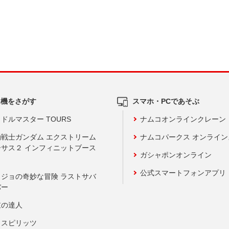
ム機をさがす
スマホ・PCであそぶ
ドルマスター TOURS
ナムコオンラインクレーン
動戦士ガンダム エクストリーム
ナムコパークス オンライ
ーサス２ インフィニットブース
ガシャポンオンライン
公式スマートフォンアプリ
ョジョの奇妙な冒険 ラストサバ
バー
鼓の達人
りスピリッツ