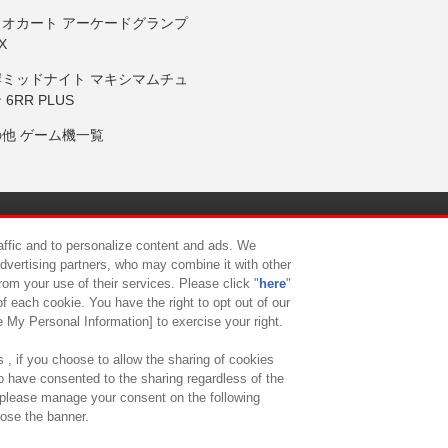
リオカート アーケードグランプ
X
岸ミッドナイト マキシマムチュ
 6RR PLUS
の他 ゲーム機一覧
サイトポリシー
プライバシーポリシー
ウェブアクセシビリティ方
raffic and to personalize content and ads. We
advertising partners, who may combine it with other
rom your use of their services. Please click "
here
"
供について
カスタマーハラスメント対応方針
よくあるご質問・
f each cookie. You have the right to opt out of our
e My Personal Information] to exercise your right.
 , if you choose to allow the sharing of cookies
to have consented to the sharing regardless of the
, please manage your consent on the following
lose the banner.
ndai Namco Amusement Lab Inc.
©Bandai Namco Experience Inc.
©HANAY