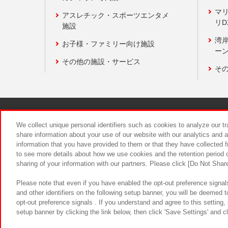
マ
アスレチック・スポーツエンタメ
リD
施設
湾
お子様・ファミリー向け施設
ーン
その他の施設・サービス
そ
関連会社
サステナビリティ
We collect unique personal identifiers such as cookies to analyze our t
share information about your use of our website with our analytics and 
information that you have provided to them or that they have collected f
食品のご提
to see more details about how we use cookies and the retention period o
sharing of your information with our partners. Please click [Do Not Shar
Please note that even if you have enabled the opt-out preference signals
and other identifiers on the following setup banner, you will be deemed 
opt-out preference signals . If you understand and agree to this setting
setup banner by clicking the link below, then click 'Save Settings' and c
©Bandai Namco Amusement Inc.
©Ba