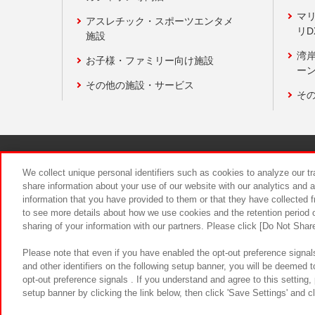
マ
アスレチック・スポーツエンタメ
リD
施設
湾
お子様・ファミリー向け施設
ーン
その他の施設・サービス
そ
関連会社
サステナビリティ
We collect unique personal identifiers such as cookies to analyze our t
share information about your use of our website with our analytics and 
information that you have provided to them or that they have collected f
食品のご提
to see more details about how we use cookies and the retention period o
sharing of your information with our partners. Please click [Do Not Shar
Please note that even if you have enabled the opt-out preference signals
and other identifiers on the following setup banner, you will be deemed 
opt-out preference signals . If you understand and agree to this setting
setup banner by clicking the link below, then click 'Save Settings' and c
©Bandai Namco Amusement Inc.
©Ba