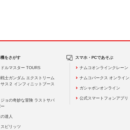
ム機をさがす
スマホ・PCであそぶ
ドルマスター TOURS
ナムコオンラインクレーン
動戦士ガンダム エクストリーム
ナムコパークス オンライ
ーサス２ インフィニットブース
ガシャポンオンライン
公式スマートフォンアプリ
ョジョの奇妙な冒険 ラストサバ
バー
鼓の達人
りスピリッツ