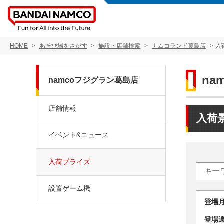
HOME
あそび場をさがす
施設・店舗検索
ナムコランド葛島店
入
na
namcoフジグラン葛島店
店舗情報
入荷
イベント&ニュース
入荷プライズ
設置ゲーム機
登場
登場