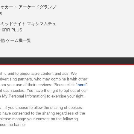
リオカート アーケードグランプ
X
岸ミッドナイト マキシマムチュ
 6RR PLUS
の他 ゲーム機一覧
サイトポリシー
プライバシーポリシー
ウェブアクセシビリティ方
raffic and to personalize content and ads. We
advertising partners, who may combine it with other
rom your use of their services. Please click "
here
"
供について
カスタマーハラスメント対応方針
よくあるご質問・
f each cookie. You have the right to opt out of our
e My Personal Information] to exercise your right.
 , if you choose to allow the sharing of cookies
to have consented to the sharing regardless of the
, please manage your consent on the following
lose the banner.
ndai Namco Amusement Lab Inc.
©Bandai Namco Experience Inc.
©HANAY