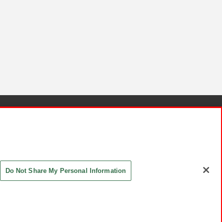
針と検証結果
お取引先さまとともに
お問い合わせ
Do Not Share My Personal Information
ASHIKI Co., Ltd. All Rights Reserved.