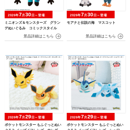
7
30
7
30
2026年
月
日～登場
2026年
月
日～登場
ミニオンズ＆モンスターズ グラン
モアナと伝説の海 マスコット
デぬいぐるみ コミックスタイル
7
29
7
29
2026年
月
日～登場
2026年
月
日～登場
ポケットモンスター もふぐっとぬい
ポケットモンスター もふぐっとぬい