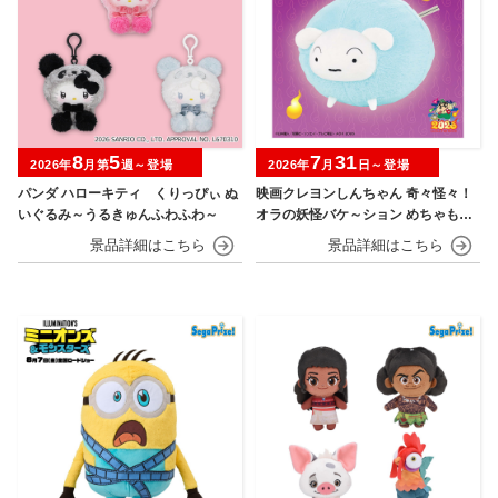
8
5
7
31
2026年
月第
週～登場
2026年
月
日～登場
パンダ ハローキティ くりっぴぃ ぬ
映画クレヨンしんちゃん 奇々怪々！
いぐるみ～うるきゅんふわふわ～
オラの妖怪バケ～ション めちゃもふ
ぐっとぬいぐるみ シロ