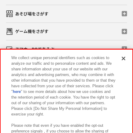
あそび場をさがす
ゲーム機をさがす
スマホ・PCであそぶ
We collect unique personal identifiers such as cookies to
analyze our traffic and to personalize content and ads. We
イベント・キャンペーン
share information about your use of our website with our
analytics and advertising partners, who may combine it with
other information that you have provided to them or that they
have collected from your use of their services. Please click
"
here
" to see more details about how we use cookies and
関連会社
サステナビリティ
サイトポリシー
the retention period of each cookie. You have the right to opt
out of our sharing of your information with our partners.
プライバシーポリシー
ウェブアクセシビリティ方針と検証結果
Please click [Do Not Share My Personal Information] to
exercise your right.
お取引先さまとともに
食品のご提供について
カスタマーハラスメント対応方針
よくあるご質問・お問い合わせ
Please note that even if you have enabled the opt-out
preference signals , if you choose to allow the sharing of