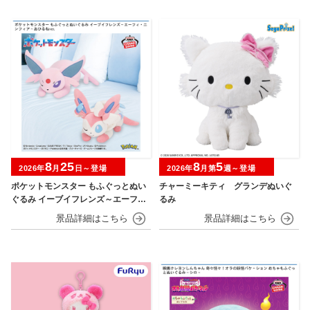
8
25
8
5
2026年
月
日～登場
2026年
月第
週～登場
ポケットモンスター もふぐっとぬい
チャーミーキティ グランデぬいぐ
ぐるみ イーブイフレンズ～エーフ
るみ
ィ・ニンフィア～おひるねver.