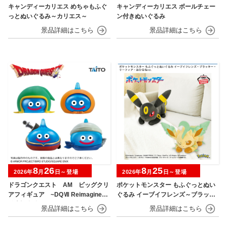
キャンディーカリエス めちゃもふぐ
キャンディーカリエス ボールチェー
っとぬいぐるみ～カリエス～
ン付きぬいぐるみ
8
26
8
25
2026年
月
日～登場
2026年
月
日～登場
ドラゴンクエスト AM ビッグクリ
ポケットモンスター もふぐっとぬい
アフィギュア ~DQⅦ Reimagined
ぐるみ イーブイフレンズ～ブラッキ
発売記念編~
ー・リーフィア～おひるねver.