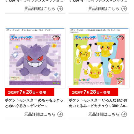
ぐるみ イーブイフレンズ～サンダー
ぐるみ イーブイフレンズ～シャワー
ス・ブースター～おひるねver.
ズ・グレイシア～おひるねver.
7
28
7
28
2026年
月
日～登場
2026年
月
日～登場
ポケットモンスター めちゃもふぐっ
ポケットモンスター いろんなおかお
とぬいぐるみ～ゲンガー～
ぬいぐるみ～ピカチュウ～30th Anni
versary