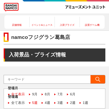
店舗情報
イベント&ニュース
入荷プライズ
設置ゲーム機
namcoフジグラン葛島店
入荷景品・プライズ情報
登場月
全て表示
9月
8月
7月
6月
登場週
全て表示
5週
4週
3週
2週
1週