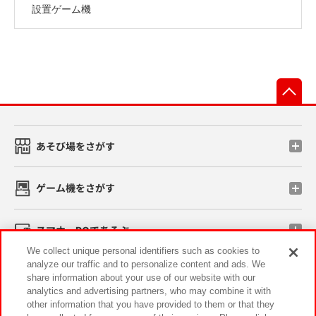
設置ゲーム機
先
あそび場をさがす
ゲーム機をさがす
スマホ・PCであそぶ
We collect unique personal identifiers such as cookies to
analyze our traffic and to personalize content and ads. We
イベント・キャンペーン
share information about your use of our website with our
analytics and advertising partners, who may combine it with
other information that you have provided to them or that they