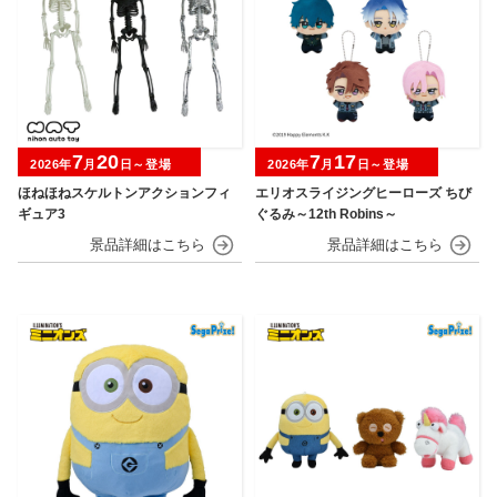
7
20
7
17
2026年
月
日～登場
2026年
月
日～登場
ほねほねスケルトンアクションフィ
エリオスライジングヒーローズ ちび
ギュア3
ぐるみ～12th Robins～