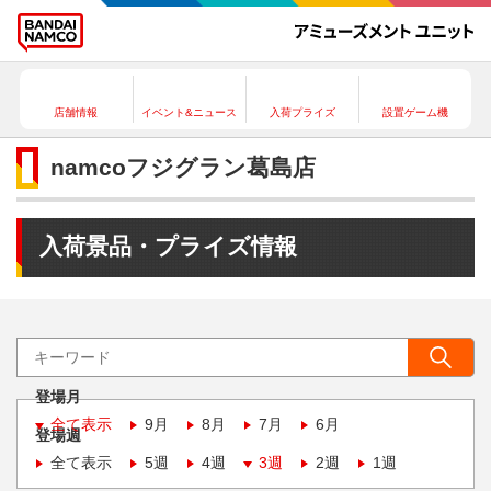
店舗情報
イベント&ニュース
入荷プライズ
設置ゲーム機
namcoフジグラン葛島店
入荷景品・プライズ情報
登場月
全て表示
9月
8月
7月
6月
登場週
全て表示
5週
4週
3週
2週
1週