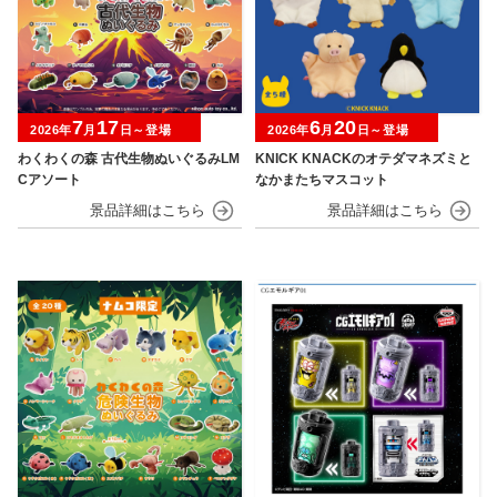
7
17
6
20
2026年
月
日～登場
2026年
月
日～登場
わくわくの森 古代生物ぬいぐるみLM
KNICK KNACKのオテダマネズミと
Cアソート
なかまたちマスコット