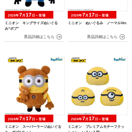
7
17
7
17
2026年
月
日～登場
2026年
月
日～登場
ミニオン キングサイズぬいぐる
ミニオン ぬいぐるみ ノーマルVer.
み“ボブ”
7
17
7
17
2026年
月
日～登場
2026年
月
日～登場
ミニオン スーパーラージぬいぐる
ミニオン プレミアムモチーフクッ