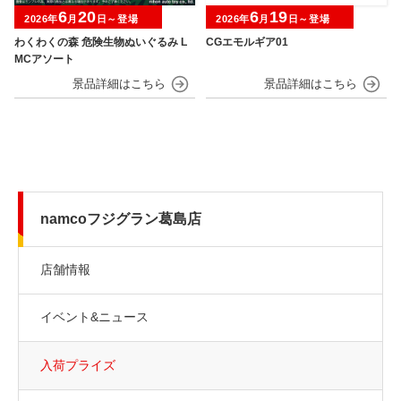
6
20
6
19
2026年
月
日～登場
2026年
月
日～登場
わくわくの森 危険生物ぬいぐるみ L
CGエモルギア01
MCアソート
namcoフジグラン葛島店
店舗情報
イベント&ニュース
入荷プライズ