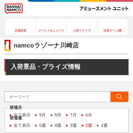
店舗情報
イベント&ニュース
入荷プライズ
設置ゲーム機
namcoラゾーナ川崎店
入荷景品・プライズ情報
登場月
全て表示
9月
8月
7月
6月
登場週
全て表示
5週
4週
3週
2週
1週