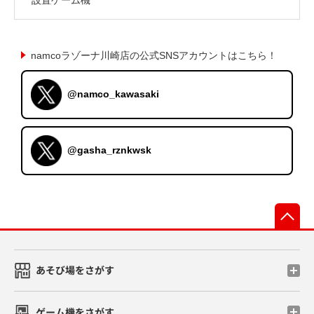
namcoラゾーナ川崎店の公式SNSアカウントはこちら！
@namco_kawasaki
@gasha_rznkwsk
先
あそび場をさがす
ゲーム機をさがす