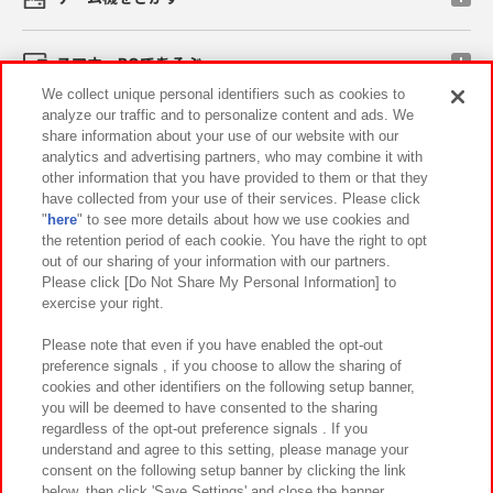
スマホ・PCであそぶ
We collect unique personal identifiers such as cookies to
analyze our traffic and to personalize content and ads. We
イベント・キャンペーン
share information about your use of our website with our
analytics and advertising partners, who may combine it with
other information that you have provided to them or that they
have collected from your use of their services. Please click
"
here
" to see more details about how we use cookies and
関連会社
サステナビリティ
サイトポリシー
the retention period of each cookie. You have the right to opt
out of our sharing of your information with our partners.
プライバシーポリシー
ウェブアクセシビリティ方針と検証結果
Please click [Do Not Share My Personal Information] to
exercise your right.
お取引先さまとともに
食品のご提供について
カスタマーハラスメント対応方針
よくあるご質問・お問い合わせ
Please note that even if you have enabled the opt-out
preference signals , if you choose to allow the sharing of
cookies and other identifiers on the following setup banner,
you will be deemed to have consented to the sharing
regardless of the opt-out preference signals . If you
understand and agree to this setting, please manage your
consent on the following setup banner by clicking the link
below, then click 'Save Settings' and close the banner.