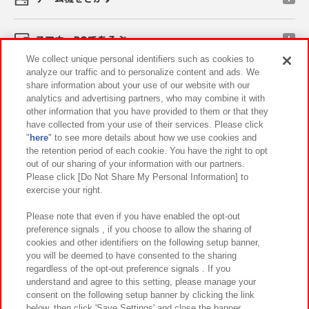
スマホ・PCであそぶ
We collect unique personal identifiers such as cookies to
analyze our traffic and to personalize content and ads. We
イベント・キャンペーン
share information about your use of our website with our
analytics and advertising partners, who may combine it with
other information that you have provided to them or that they
have collected from your use of their services. Please click
"
here
" to see more details about how we use cookies and
関連会社
サステナビリティ
サイトポリシー
the retention period of each cookie. You have the right to opt
out of our sharing of your information with our partners.
プライバシーポリシー
ウェブアクセシビリティ方針と検証結果
Please click [Do Not Share My Personal Information] to
exercise your right.
お取引先さまとともに
食品のご提供について
カスタマーハラスメント対応方針
よくあるご質問・お問い合わせ
Please note that even if you have enabled the opt-out
preference signals , if you choose to allow the sharing of
cookies and other identifiers on the following setup banner,
you will be deemed to have consented to the sharing
regardless of the opt-out preference signals . If you
understand and agree to this setting, please manage your
consent on the following setup banner by clicking the link
below, then click 'Save Settings' and close the banner.