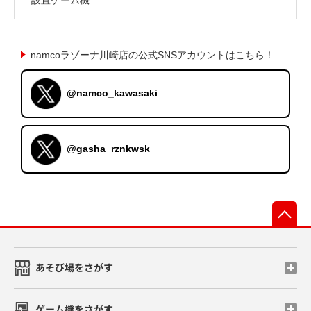
namcoラゾーナ川崎店の公式SNSアカウントはこちら！
@namco_kawasaki
@gasha_rznkwsk
先
あそび場をさがす
ゲーム機をさがす