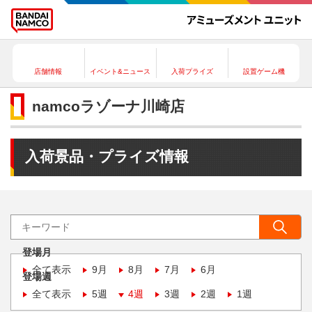
店舗情報
イベント&ニュース
入荷プライズ
設置ゲーム機
namcoラゾーナ川崎店
入荷景品・プライズ情報
登場月
全て表示
9月
8月
7月
6月
登場週
全て表示
5週
4週
3週
2週
1週