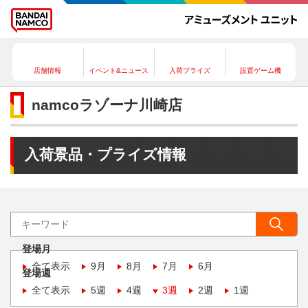
店舗情報
イベント&ニュース
入荷プライズ
設置ゲーム機
namcoラゾーナ川崎店
入荷景品・プライズ情報
登場月
全て表示
9月
8月
7月
6月
登場週
全て表示
5週
4週
3週
2週
1週