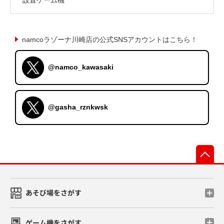
namcoラゾーナ川崎店の公式SNSアカウントはこちら！
@namco_kawasaki
@gasha_rznkwsk
先
あそび場をさがす
ゲーム機をさがす