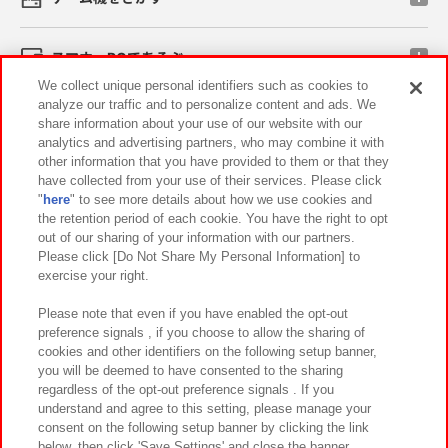
スマホ・PCであそぶ
We collect unique personal identifiers such as cookies to
analyze our traffic and to personalize content and ads. We
イベント・キャンペーン
share information about your use of our website with our
analytics and advertising partners, who may combine it with
other information that you have provided to them or that they
have collected from your use of their services. Please click
"
here
" to see more details about how we use cookies and
関連会社
サステナビリティ
サイトポリシー
the retention period of each cookie. You have the right to opt
out of our sharing of your information with our partners.
プライバシーポリシー
ウェブアクセシビリティ方針と検証結果
Please click [Do Not Share My Personal Information] to
exercise your right.
お取引先さまとともに
食品のご提供について
カスタマーハラスメント対応方針
よくあるご質問・お問い合わせ
Please note that even if you have enabled the opt-out
preference signals , if you choose to allow the sharing of
cookies and other identifiers on the following setup banner,
you will be deemed to have consented to the sharing
regardless of the opt-out preference signals . If you
understand and agree to this setting, please manage your
consent on the following setup banner by clicking the link
below, then click 'Save Settings' and close the banner.