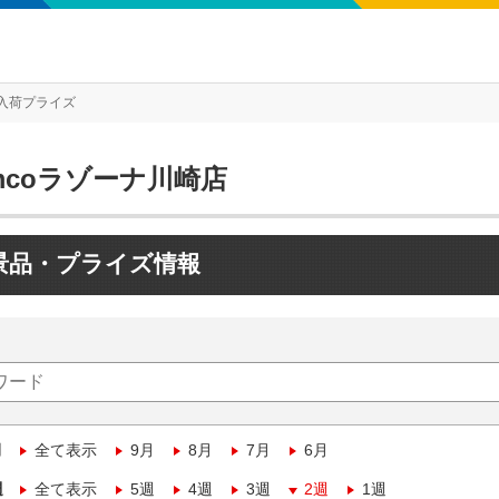
入荷プライズ
mcoラゾーナ川崎店
景品・プライズ情報
月
全て表示
9月
8月
7月
6月
週
全て表示
5週
4週
3週
2週
1週