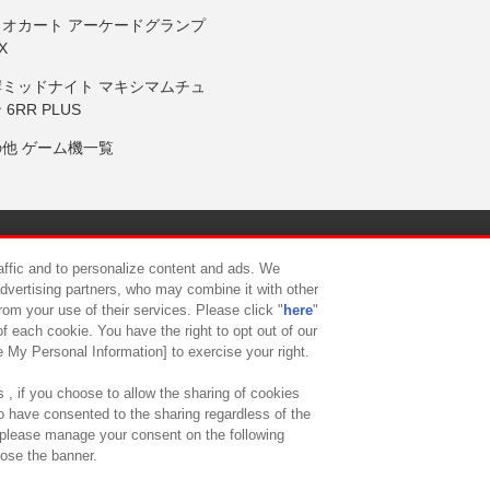
リオカート アーケードグランプ
X
岸ミッドナイト マキシマムチュ
 6RR PLUS
の他 ゲーム機一覧
サイトポリシー
プライバシーポリシー
ウェブアクセシビリティ方
raffic and to personalize content and ads. We
advertising partners, who may combine it with other
rom your use of their services. Please click "
here
"
供について
カスタマーハラスメント対応方針
よくあるご質問・
f each cookie. You have the right to opt out of our
e My Personal Information] to exercise your right.
 , if you choose to allow the sharing of cookies
to have consented to the sharing regardless of the
, please manage your consent on the following
lose the banner.
ndai Namco Amusement Lab Inc.
©Bandai Namco Experience Inc.
©HANAY