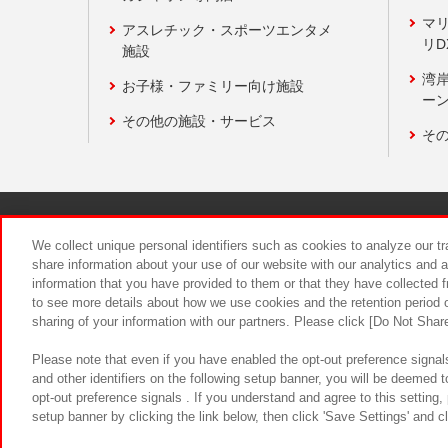
マ
アスレチック・スポーツエンタメ
リD
施設
湾
お子様・ファミリー向け施設
ーン
その他の施設・サービス
そ
関連会社
サステナビリティ
We collect unique personal identifiers such as cookies to analyze our t
share information about your use of our website with our analytics and 
information that you have provided to them or that they have collected f
食品のご提
to see more details about how we use cookies and the retention period o
sharing of your information with our partners. Please click [Do Not Shar
Please note that even if you have enabled the opt-out preference signals
and other identifiers on the following setup banner, you will be deemed 
opt-out preference signals . If you understand and agree to this setting
setup banner by clicking the link below, then click 'Save Settings' and c
©Bandai Namco Amusement Inc.
©Ba