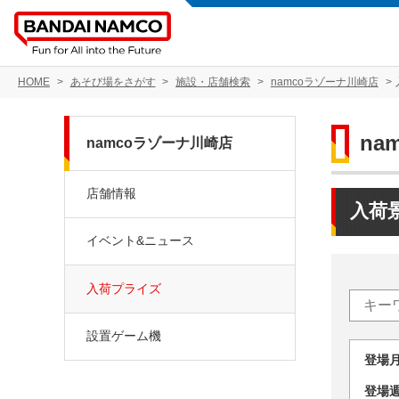
HOME
あそび場をさがす
施設・店舗検索
namcoラゾーナ川崎店
na
namcoラゾーナ川崎店
店舗情報
入荷
イベント&ニュース
入荷プライズ
設置ゲーム機
登場
登場