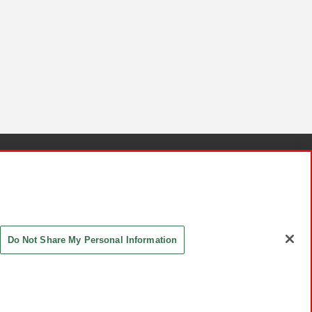
針と検証結果
お取引先さまとともに
お問い合わせ
Do Not Share My Personal Information
ASHIKI Co., Ltd. All Rights Reserved.