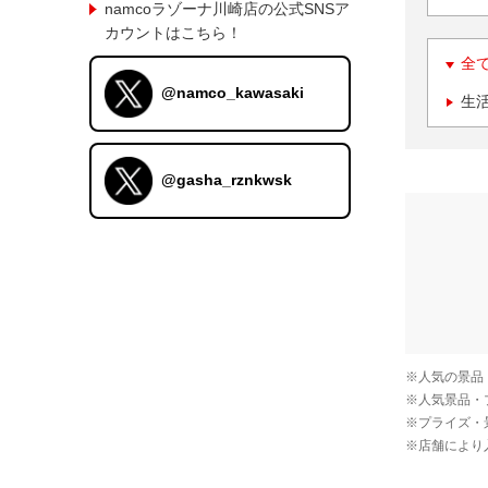
namcoラゾーナ川崎店の公式SNSア
カウントはこちら！
全
@namco_kawasaki
生
@gasha_rznkwsk