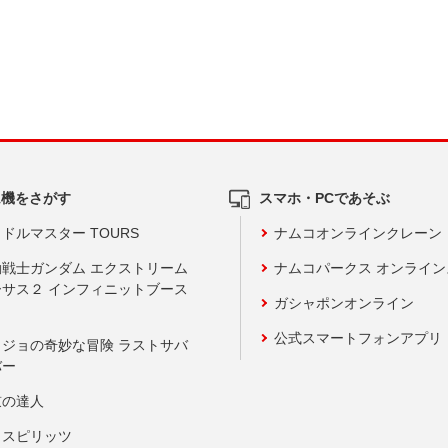
ム機をさがす
スマホ・PCであそぶ
ドルマスター TOURS
ナムコオンラインクレーン
動戦士ガンダム エクストリーム
ナムコパークス オンライ
ーサス２ インフィニットブース
ガシャポンオンライン
公式スマートフォンアプリ
ョジョの奇妙な冒険 ラストサバ
バー
鼓の達人
りスピリッツ