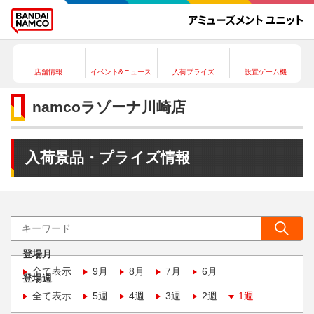
店舗情報
イベント&ニュース
入荷プライズ
設置ゲーム機
namcoラゾーナ川崎店
入荷景品・プライズ情報
登場月
全て表示
9月
8月
7月
6月
登場週
全て表示
5週
4週
3週
2週
1週