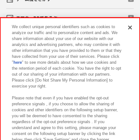
スマホ・PCであそぶ
We collect unique personal identifiers such as cookies to
analyze our traffic and to personalize content and ads. We
イベント・キャンペーン
share information about your use of our website with our
analytics and advertising partners, who may combine it with
other information that you have provided to them or that they
have collected from your use of their services. Please click
"
here
" to see more details about how we use cookies and
関連会社
サステナビリティ
サイトポリシー
the retention period of each cookie. You have the right to opt
out of our sharing of your information with our partners.
プライバシーポリシー
ウェブアクセシビリティ方針と検証結果
Please click [Do Not Share My Personal Information] to
exercise your right.
お取引先さまとともに
食品のご提供について
カスタマーハラスメント対応方針
よくあるご質問・お問い合わせ
Please note that even if you have enabled the opt-out
preference signals , if you choose to allow the sharing of
cookies and other identifiers on the following setup banner,
you will be deemed to have consented to the sharing
regardless of the opt-out preference signals . If you
understand and agree to this setting, please manage your
consent on the following setup banner by clicking the link
below, then click 'Save Settings' and close the banner.