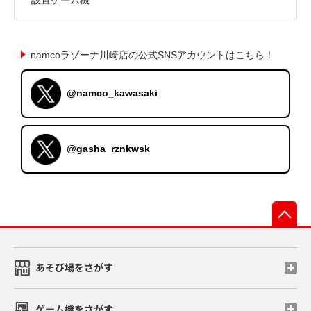
namcoラゾーナ川崎店の公式SNSアカウントはこちら！
@namco_kawasaki
@gasha_rznkwsk
先
あそび場をさがす
ゲーム機をさがす