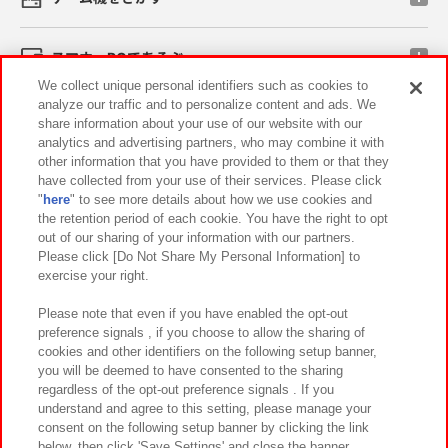
スマホ・PCであそぶ
We collect unique personal identifiers such as cookies to
analyze our traffic and to personalize content and ads. We
イベント・キャンペーン
share information about your use of our website with our
analytics and advertising partners, who may combine it with
other information that you have provided to them or that they
have collected from your use of their services. Please click
"
here
" to see more details about how we use cookies and
関連会社
サステナビリティ
サイトポリシー
the retention period of each cookie. You have the right to opt
out of our sharing of your information with our partners.
プライバシーポリシー
ウェブアクセシビリティ方針と検証結果
Please click [Do Not Share My Personal Information] to
exercise your right.
お取引先さまとともに
食品のご提供について
カスタマーハラスメント対応方針
よくあるご質問・お問い合わせ
Please note that even if you have enabled the opt-out
preference signals , if you choose to allow the sharing of
cookies and other identifiers on the following setup banner,
you will be deemed to have consented to the sharing
regardless of the opt-out preference signals . If you
understand and agree to this setting, please manage your
consent on the following setup banner by clicking the link
below, then click 'Save Settings' and close the banner.