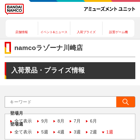
店舗情報
イベント&ニュース
入荷プライズ
設置ゲーム機
namcoラゾーナ川崎店
入荷景品・プライズ情報
登場月
全て表示
9月
8月
7月
6月
登場週
全て表示
5週
4週
3週
2週
1週