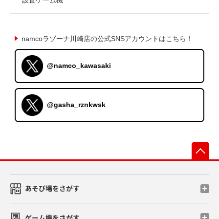
namcoラゾーナ川崎店の公式SNSアカウントはこちら！
@namco_kawasaki
@gasha_rznkwsk
先
あそび場をさがす
ゲーム機をさがす