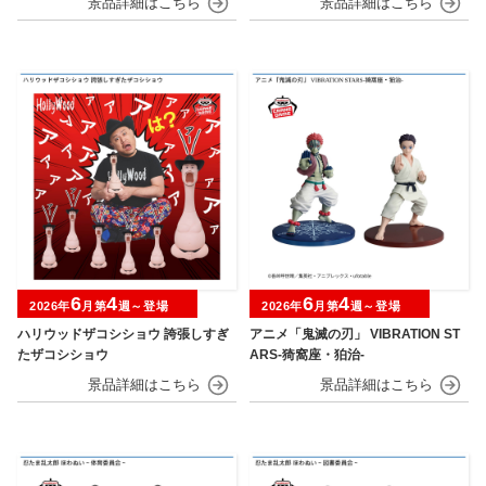
6
4
6
4
2026年
月第
週～登場
2026年
月第
週～登場
ハリウッドザコシショウ 誇張しすぎ
アニメ「鬼滅の刃」 VIBRATION ST
たザコシショウ
ARS-猗窩座・狛治-