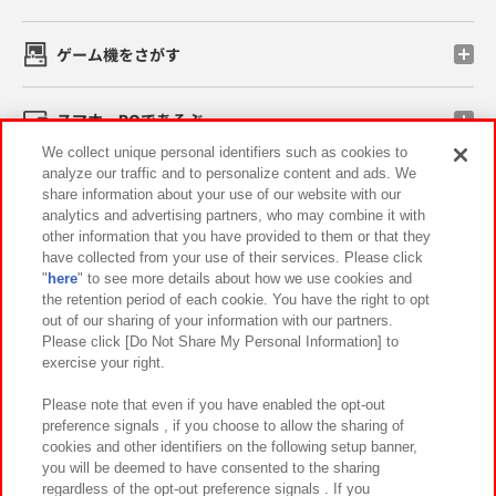
ゲーム機をさがす
スマホ・PCであそぶ
We collect unique personal identifiers such as cookies to
analyze our traffic and to personalize content and ads. We
イベント・キャンペーン
share information about your use of our website with our
analytics and advertising partners, who may combine it with
other information that you have provided to them or that they
have collected from your use of their services. Please click
"
here
" to see more details about how we use cookies and
関連会社
サステナビリティ
サイトポリシー
the retention period of each cookie. You have the right to opt
out of our sharing of your information with our partners.
プライバシーポリシー
ウェブアクセシビリティ方針と検証結果
Please click [Do Not Share My Personal Information] to
exercise your right.
お取引先さまとともに
食品のご提供について
カスタマーハラスメント対応方針
よくあるご質問・お問い合わせ
Please note that even if you have enabled the opt-out
preference signals , if you choose to allow the sharing of
cookies and other identifiers on the following setup banner,
you will be deemed to have consented to the sharing
regardless of the opt-out preference signals . If you