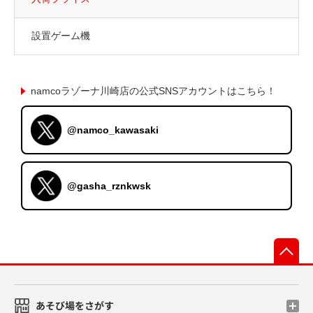
設置ゲーム機
namcoラゾーナ川崎店の公式SNSアカウントはこちら！
@namco_kawasaki
@gasha_rznkwsk
先
あそび場をさがす