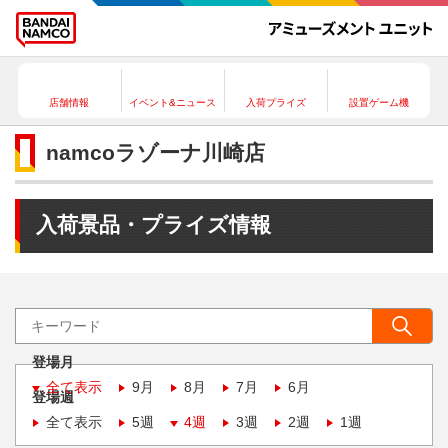
店舗情報
イベント&ニュース
入荷プライズ
設置ゲーム機
namcoラゾーナ川崎店
入荷景品・プライズ情報
登場月
全て表示
9月
8月
7月
6月
登場週
全て表示
5週
4週
3週
2週
1週