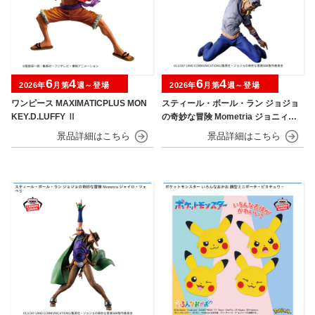
6
4
6
4
2026年
月第
週～登場
2026年
月第
週～登場
ワンピース MAXIMATICPLUS MON
スティール・ボール・ラン ジョジョ
KEY.D.LUFFY Ⅱ
の奇妙な冒険 Mometria ジョニィ・
ジョースター