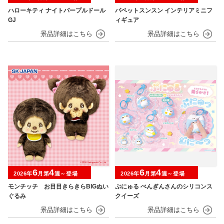
ハローキティ ナイトパープルドール
パペットスンスン インテリアミニフ
GJ
ィギュア
6
4
6
4
2026年
月第
週～登場
2026年
月第
週～登場
モンチッチ お目目きらきらBIGぬい
ぷにゅる ぺんぎんさんのシリコンス
ぐるみ
クイーズ