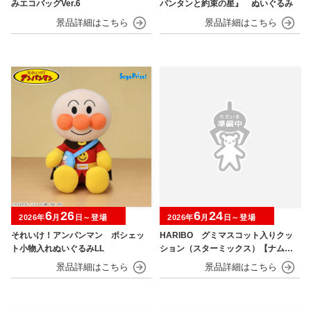
みエコバッグVer.6
パンタンと約束の星』 ぬいぐるみ
6
26
6
24
2026年
月
日～登場
2026年
月
日～登場
それいけ！アンパンマン ポシェッ
HARIBO グミマスコット入りクッ
ト小物入れぬいぐるみLL
ション（スターミックス）【ナムコ
限定】