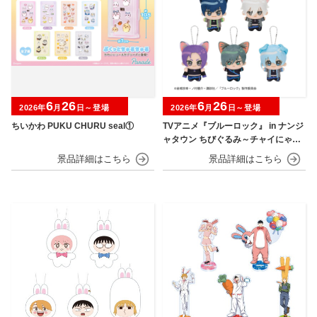
6
26
6
26
2026年
月
日～登場
2026年
月
日～登場
ちいかわ PUKU CHURU seal①
TVアニメ『ブルーロック』 in ナンジ
ャタウン ちびぐるみ～チャイにゃFe
s～