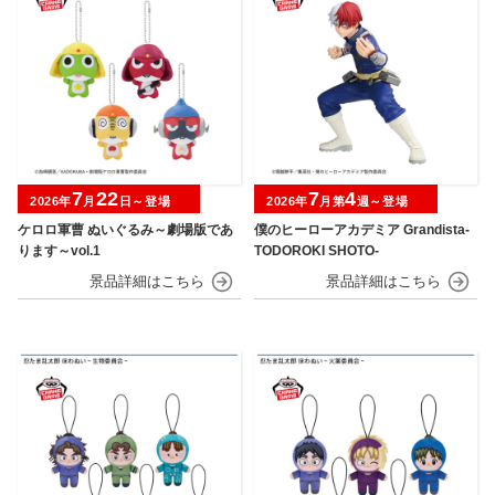
7
22
7
4
2026年
月
日～登場
2026年
月第
週～登場
ケロロ軍曹 ぬいぐるみ～劇場版であ
僕のヒーローアカデミア Grandista-
ります～vol.1
TODOROKI SHOTO-