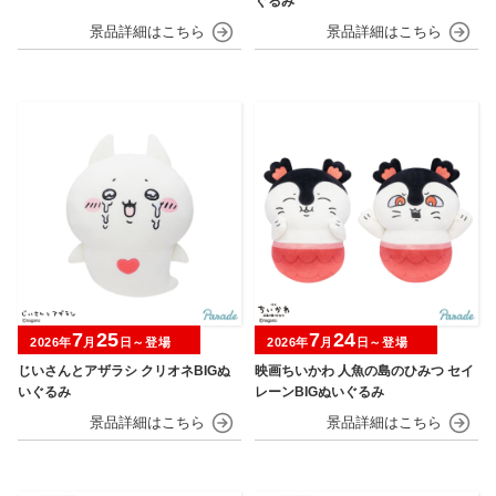
ぐるみ
7
25
7
24
2026年
月
日～登場
2026年
月
日～登場
じいさんとアザラシ クリオネBIGぬ
映画ちいかわ 人魚の島のひみつ セイ
いぐるみ
レーンBIGぬいぐるみ