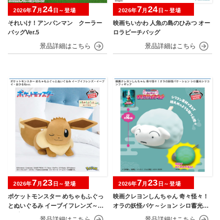
7
24
7
24
2026年
月
日～登場
2026年
月
日～登場
それいけ！アンパンマン クーラー
映画ちいかわ 人魚の島のひみつ オー
バッグVer.5
ロラビーチバッグ
7
23
7
23
2026年
月
日～登場
2026年
月
日～登場
ポケットモンスター めちゃもふぐっ
映画クレヨンしんちゃん 奇々怪々！
とぬいぐるみ イーブイフレンズ～イ
オラの妖怪バケ～ション シロ蓄光シ
ーブイ～おひるねver.
リコンフィギュア