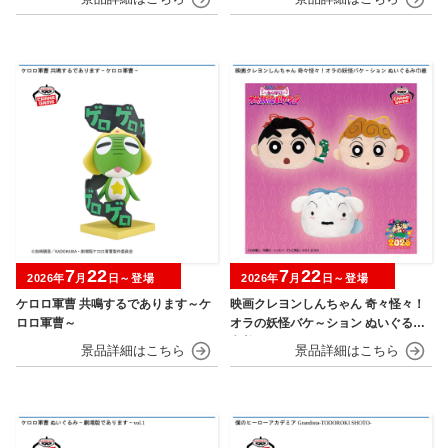
7
22
7
22
2026年
月
日～登場
2026年
月
日～登場
ケロロ軍曹 共鳴するであります～ケ
映画クレヨンしんちゃん 奇々怪々！
ロロ軍曹～
オラの妖怪バケ～ション ぬいぐるみ
巾着