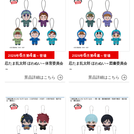
6
4
6
4
2026年
月第
週～登場
2026年
月第
週～登場
忍たま乱太郎 ほわぬい～体育委員会
忍たま乱太郎 ほわぬい～図書委員会
～
～