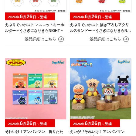
6
26
6
26
2026年
月
日～登場
2026年
月
日～登場
えぶりでいホスト マスコットキーホ
えぶりでいホスト 描き下ろしアクリ
ルダー～うさぎになりきらNIGHT～
ルスタンドー～うさぎになりきらNIG
HT～
6
26
6
26
2026年
月
日～登場
2026年
月
日～登場
それいけ！アンパンマン 折りたた
えいが『それいけ！アンパンマン