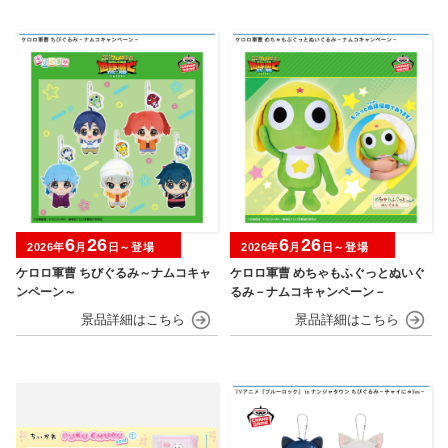
6
26
6
26
2026年
月
日～登場
2026年
月
日～登場
ケロロ軍曹 ちびぐるみ～ナムコキャ
ケロロ軍曹 めちゃもふぐっとぬいぐ
ンペーン～
るみ－ナムコキャンペーン－