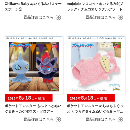
Chiikawa Baby ぬいぐるみパスケー
mojojojo マスコットぬいぐるみ9(ブ
スポーチ②
ラック）ナムコオリジナルアソート
8
18
8
18
2026年
月
日～登場
2026年
月
日～登場
ポケットモンスター もふぐっとぬい
ポケットモンスター めちゃもふぐっ
ぐるみ～カゲボウズ・ゾロア～
と くつろぎタイムぬいぐるみ～ヤド
ン～