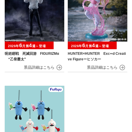
6
4
6
4
2026年
月第
週～登場
2026年
月第
週～登場
呪術廻戦 死滅回游 FIGURIZMα
HUNTER×HUNTER Exc∞d Creati
“乙骨憂太”
ve Figureーヒソカー