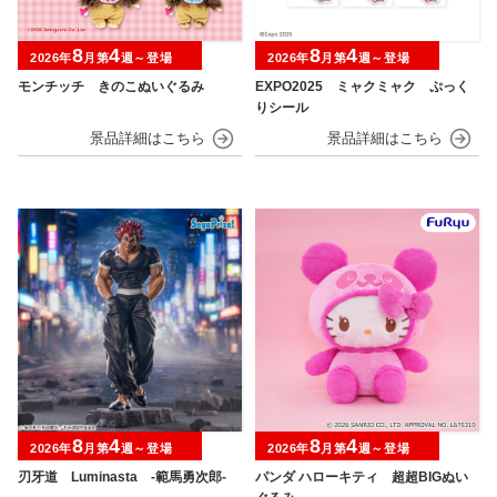
8
4
8
4
2026年
月第
週～登場
2026年
月第
週～登場
モンチッチ きのこぬいぐるみ
EXPO2025 ミャクミャク ぷっく
りシール
8
4
8
4
2026年
月第
週～登場
2026年
月第
週～登場
刃牙道 Luminasta ‐範馬勇次郎‐
パンダ ハローキティ 超超BIGぬい