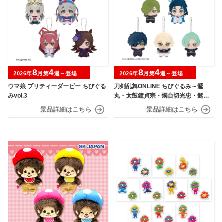
8
4
8
4
2026年
月第
週～登場
2026年
月第
週～登場
ウマ娘 プリティーダービー ちびぐる
刀剣乱舞ONLINE ちびぐるみ～鶯
みvol.3
丸・太鼓鐘貞宗・燭台切光忠・髭
切・膝丸～