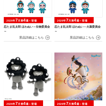
7
4
7
4
2026年
月第
週～登場
2026年
月第
週～登場
忍たま乱太郎 ほわぬい～生物委員会
忍たま乱太郎 ほわぬい～火薬委員会
～
～
7
4
7
4
2026年
月第
週～登場
2026年
月第
週～登場