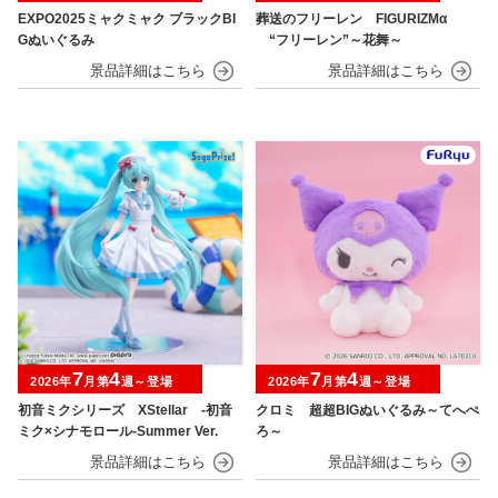
EXPO2025ミャクミャク ブラックBI
葬送のフリーレン FIGURIZMα
Gぬいぐるみ
“フリーレン”～花舞～
7
4
7
4
2026年
月第
週～登場
2026年
月第
週～登場
初音ミクシリーズ XStellar ‐初音
クロミ 超超BIGぬいぐるみ～てへぺ
ミク×シナモロール‐Summer Ver.
ろ～