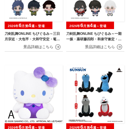
6
4
6
4
2026年
月第
週～登場
2026年
月第
週～登場
刀剣乱舞ONLINE ちびぐるみ～三日
刀剣乱舞ONLINE ちびぐるみ～一期
月宗近・大包平・大和守安定・篭手
一振・薬研藤四郎・和泉守兼定・堀
切江・豊前江～
川国広・鶴丸国永～
6
4
6
4
2026年
月第
週～登場
2026年
月第
週～登場