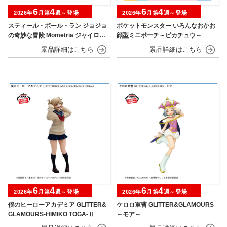
6
4
6
4
2026年
月第
週～登場
2026年
月第
週～登場
スティール・ボール・ラン ジョジョ
ポケットモンスター いろんなおかお
の奇妙な冒険 Mometria ジャイロ・
顔型ミニポーチ～ピカチュウ～
ツェペリ
6
4
6
4
2026年
月第
週～登場
2026年
月第
週～登場
僕のヒーローアカデミア GLITTER&
ケロロ軍曹 GLITTER&GLAMOURS
GLAMOURS-HIMIKO TOGA-Ⅱ
～モア～