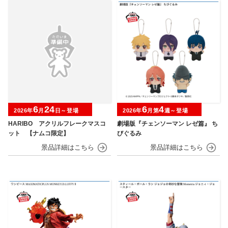
6
24
6
4
2026年
月
日～登場
2026年
月第
週～登場
HARIBO アクリルフレークマスコ
劇場版『チェンソーマン レゼ篇』 ち
ット 【ナムコ限定】
びぐるみ