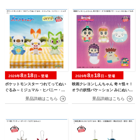
8
18
8
18
2026年
月
日～登場
2026年
月
日～登場
ポケットモンスター つれてってぬい
映画クレヨンしんちゃん 奇々怪々！
ぐるみ～ミジュマル・ヒバニー・ニ
オラの妖怪バケ～ション みにぬいぐ
ャオハ～
るみ