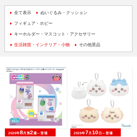
全て表示
ぬいぐるみ・クッション
フィギュア・ホビー
キーホルダー・マスコット・アクセサリー
生活雑貨・インテリア・小物
その他景品
8
2
7
10
2026年
月第
週～登場
2026年
月
日～登場