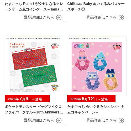
たまごっち Push！がクセになるクレ
Chiikawa Baby ぬいぐるみパスケー
ーンゲーム風コインケース～Tamago
スポーチ①
tchi Paradise～
7
9
6
12
2026年
月
日～登場
2026年
月
日～登場
ポケットモンスター ビッグマイクロ
たまごっち ぬいぐるみシュシュ～ナ
ファイバータオル～30th Anniversar
ムコキャンペーン～
y～