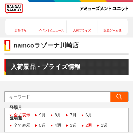
店舗情報
イベント&ニュース
入荷プライズ
設置ゲーム機
namcoラゾーナ川崎店
入荷景品・プライズ情報
登場月
全て表示
9月
8月
7月
6月
登場週
全て表示
5週
4週
3週
2週
1週