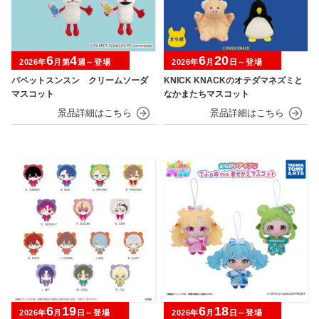
6
4
6
20
2026年
月第
週～登場
2026年
月
日～登場
パペットスンスン クリームソーダ
KNICK KNACKのオテダマネズミと
マスコット
なかまたちマスコット
6
19
6
18
2026年
月
日～登場
2026年
月
日～登場