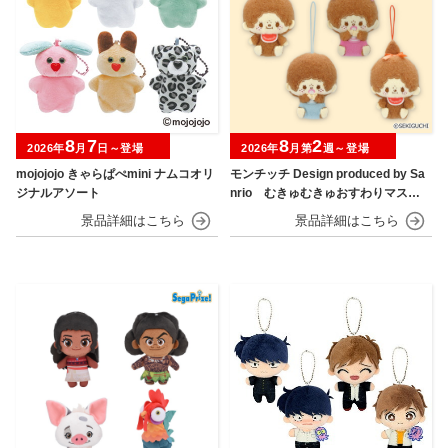
8
7
8
2
2026年
月
日～登場
2026年
月第
週～登場
mojojojo きゃらぱぺmini ナムコオリ
モンチッチ Design produced by Sa
ジナルアソート
nrio むきゅむきゅおすわりマスコ
ット