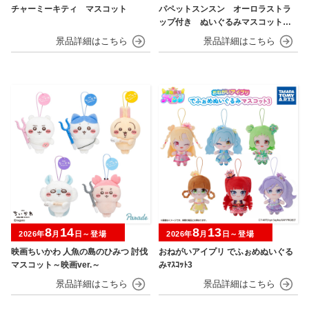
チャーミーキティ マスコット
パペットスンスン オーロラストラ
ップ付き ぬいぐるみマスコット
フルーツver.
8
14
8
13
2026年
月
日～登場
2026年
月
日～登場
映画ちいかわ 人魚の島のひみつ 討伐
おねがいアイプリ でふぉめぬいぐる
マスコット～映画ver.～
みﾏｽｺｯﾄ3