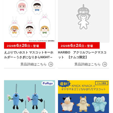
6
26
6
24
2026年
月
日～登場
2026年
月
日～登場
えぶりでいホスト マスコットキーホ
HARIBO アクリルフレークマスコ
ルダー～うさぎになりきらNIGHT～
ット 【ナムコ限定】