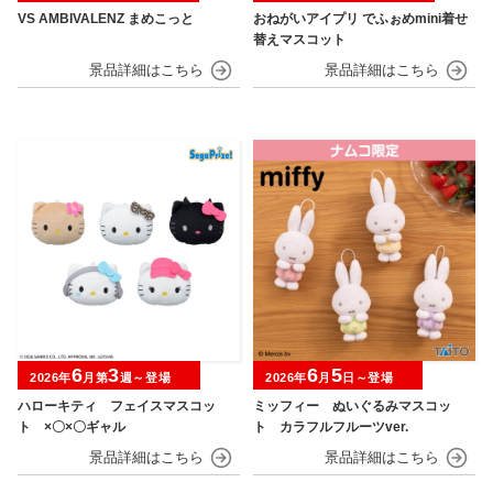
VS AMBIVALENZ まめこっと
おねがいアイプリ でふぉめmini着せ
替えマスコット
6
3
6
5
2026年
月第
週～登場
2026年
月
日～登場
ハローキティ フェイスマスコッ
ミッフィー ぬいぐるみマスコッ
ト ×〇×〇ギャル
ト カラフルフルーツver.