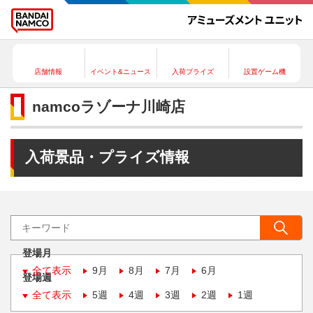
店舗情報
イベント&ニュース
入荷プライズ
設置ゲーム機
namcoラゾーナ川崎店
入荷景品・プライズ情報
登場月
全て表示
9月
8月
7月
6月
登場週
全て表示
5週
4週
3週
2週
1週