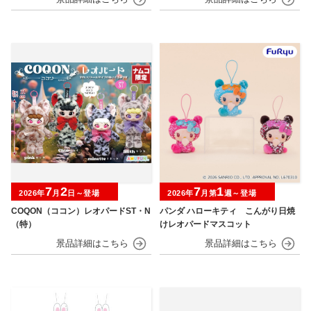
7
2
7
1
2026年
月
日～登場
2026年
月第
週～登場
COQON（ココン）レオパードST・N
パンダ ハローキティ こんがり日焼
（特）
けレオパードマスコット