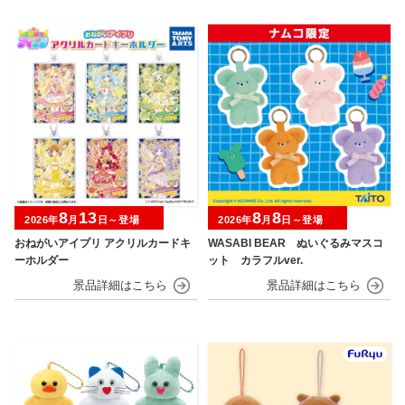
8
13
8
8
2026年
月
日～登場
2026年
月
日～登場
おねがいアイプリ アクリルカードキ
WASABI BEAR ぬいぐるみマスコ
ーホルダー
ット カラフルver.