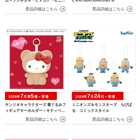
ム～フシギダネ・ヒトカゲ・ゼニガ
C KATSUKI BAKUGO Ⅲ
メ・ピカチュウ～30th Anniversary
7
5
7
24
2026年
月第
週～登場
2026年
月
日～登場
サンリオキャラクターズ 着ぐるみフ
ミニオンズ＆モンスターズ ちびぱ
ィギュアキーホルダー～キティベアv
る コミックスタイル
er.～