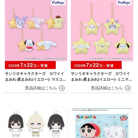
7
22
7
22
2026年
月
日～登場
2026年
月
日～登場
サンリオキャラクターズ カワイイ
サンリオキャラクターズ カワイイ
まみれ-星まみれ(イエロー)- マスコッ
まみれ-星まみれ(イエロー)- ミニマス
ト
コット