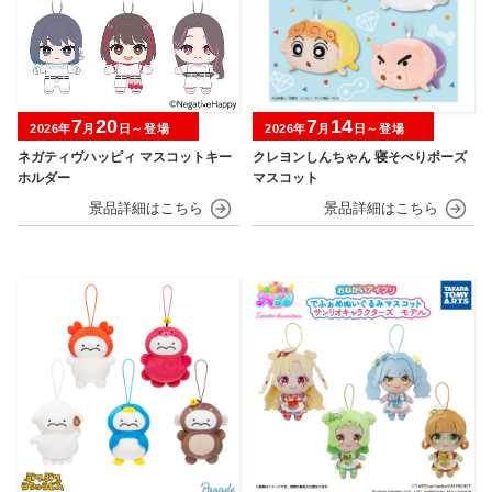
7
20
7
14
2026年
月
日～登場
2026年
月
日～登場
ネガティヴハッピィ マスコットキー
クレヨンしんちゃん 寝そべりポーズ
ホルダー
マスコット