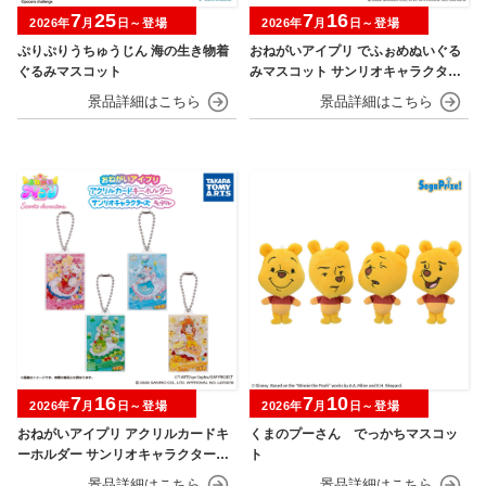
7
25
7
16
2026年
月
日～登場
2026年
月
日～登場
ぷりぷりうちゅうじん 海の生き物着
おねがいアイプリ でふぉめぬいぐる
ぐるみマスコット
みマスコット サンリオキャラクター
ズモデル
7
16
7
10
2026年
月
日～登場
2026年
月
日～登場
おねがいアイプリ アクリルカードキ
くまのプーさん でっかちマスコッ
ーホルダー サンリオキャラクターズ
ト
モデル