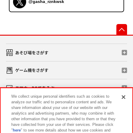
@gasha_rznkwsk
先
あそび場をさがす
ゲーム機をさがす
スマホ・PCであそぶ
We collect unique personal identifiers such as cookies to
analyze our traffic and to personalize content and ads. We
イベント・キャンペーン
share information about your use of our website with our
analytics and advertising partners, who may combine it with
other information that you have provided to them or that they
have collected from your use of their services. Please click
"
here
" to see more details about how we use cookies and