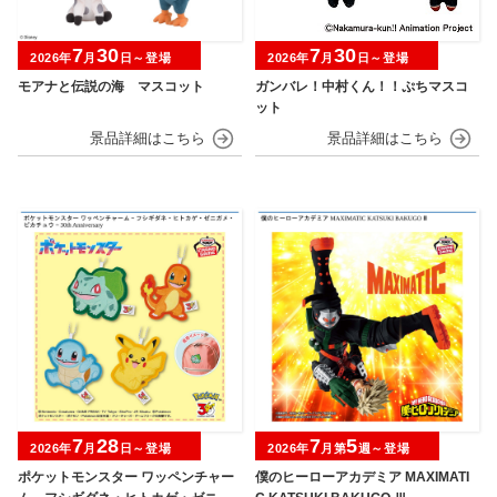
7
30
7
30
2026年
月
日～登場
2026年
月
日～登場
モアナと伝説の海 マスコット
ガンバレ！中村くん！！ぷちマスコ
ット
7
28
7
5
2026年
月
日～登場
2026年
月第
週～登場
ポケットモンスター ワッペンチャー
僕のヒーローアカデミア MAXIMATI