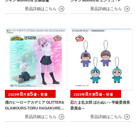
シャン Mometria 空条徐倫
シャン Mometria エンリコ・P
8
5
8
5
2026年
月第
週～登場
2026年
月第
週～登場
僕のヒーローアカデミア GLITTER&
忍たま乱太郎 ほわぬい～学級委員長
GLAMOURS-TORU HAGAKURE＆
委員会～
MINA ASHIDO-