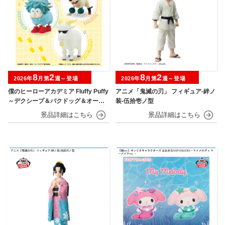
8
2
8
2
2026年
月第
週～登場
2026年
月第
週～登場
僕のヒーローアカデミア Fluffy Puffy
アニメ「鬼滅の刃」 フィギュア-絆ノ
～デクシープ＆バクドッグ＆オール
装-伍拾壱ノ型
マイゴート～