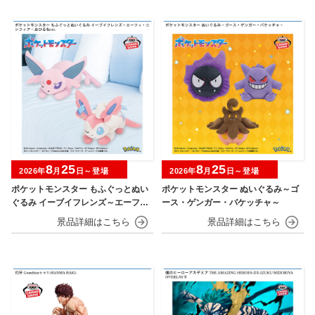
8
25
8
25
2026年
月
日～登場
2026年
月
日～登場
ポケットモンスター もふぐっとぬい
ポケットモンスター ぬいぐるみ～ゴ
ぐるみ イーブイフレンズ～エーフ
ース・ゲンガー・バケッチャ～
ィ・ニンフィア～おひるねver.