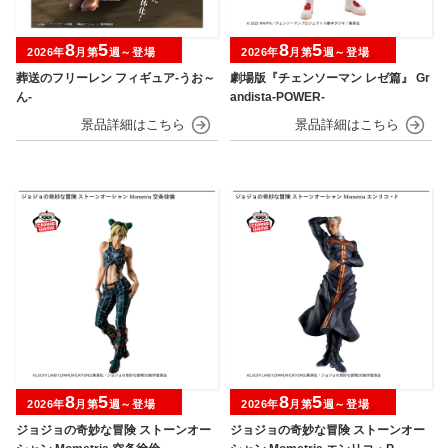
8
5
8
5
2026年
月第
週～登場
2026年
月第
週～登場
葬送のフリーレン フィギュア-うお～
劇場版『チェンソーマン レゼ篇』 Gr
ん-
andista-POWER-
8
5
8
5
2026年
月第
週～登場
2026年
月第
週～登場
ジョジョの奇妙な冒険 ストーンオー
ジョジョの奇妙な冒険 ストーンオー