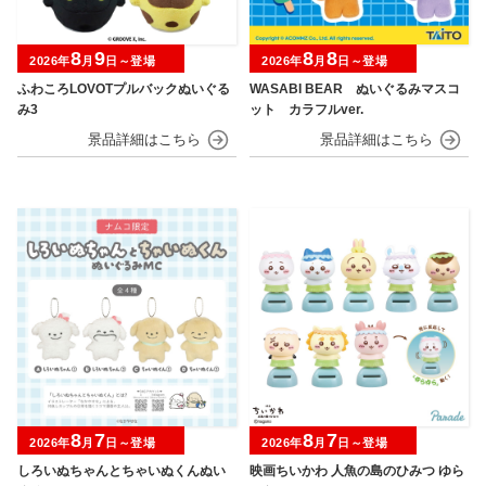
8
9
8
8
2026年
月
日～登場
2026年
月
日～登場
ふわころLOVOTプルバックぬいぐる
WASABI BEAR ぬいぐるみマスコ
み3
ット カラフルver.
8
7
8
7
2026年
月
日～登場
2026年
月
日～登場
しろいぬちゃんとちゃいぬくんぬい
映画ちいかわ 人魚の島のひみつ ゆら