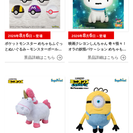
8
6
8
6
2026年
月
日～登場
2026年
月
日～登場
ポケットモンスター めちゃもふぐっ
映画クレヨンしんちゃん 奇々怪々！
とぬいぐるみ～モンスターボール・
オラの妖怪バケ～ション めちゃもふ
スーパーボール・ハイパーボール・
ぐっとぬいぐるみ～おすわりポーズ
マスターボール・プレミアボール～
のシロ～