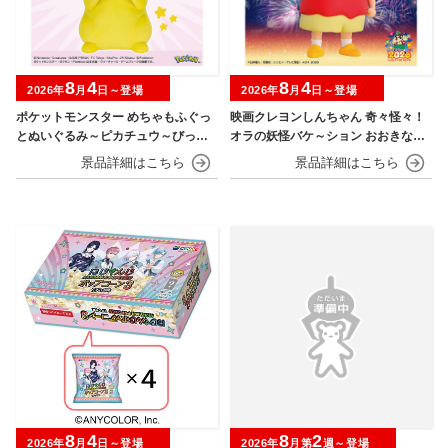
8
4
8
4
2026年
月
日～登場
2026年
月
日～登場
ポケットモンスター めちゃもふぐっ
映画クレヨンしんちゃん 奇々怪々！
とぬいぐるみ～ピカチュウ～びっく
オラの妖怪バケ～ション おおきなSO
りver.
FVIMATES～野原しんのすけ～
8
4
8
2
2026年
月
日～登場
2026年
月第
週～登場