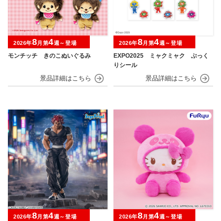
8
4
8
4
2026年
月第
週～登場
2026年
月第
週～登場
モンチッチ きのこぬいぐるみ
EXPO2025 ミャクミャク ぷっく
りシール
8
4
8
4
2026年
月第
週～登場
2026年
月第
週～登場