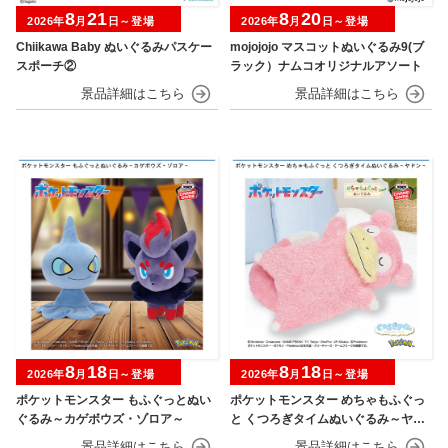
8
21
8
20
2026年
月
日～登場
2026年
月
日～登場
Chiikawa Baby ぬいぐるみパスケー
mojojojo マスコットぬいぐるみ9(ブ
スポーチ②
ラック）ナムコオリジナルアソート
8
18
8
18
2026年
月
日～登場
2026年
月
日～登場
ポケットモンスター もふぐっとぬい
ポケットモンスター めちゃもふぐっ
ぐるみ～カゲボウズ・ゾロア～
と くつろぎタイムぬいぐるみ～ヤド
ン～