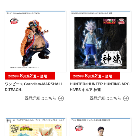
8
2
8
2
2026年
月第
週～登場
2026年
月第
週～登場
ワンピース Grandista-MARSHALL.
HUNTER×HUNTER HUNTING ARC
D.TEACH-
HIVES キルア 神速