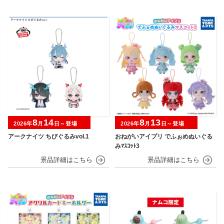
8
14
8
13
2026年
月
日～登場
2026年
月
日～登場
アークナイツ ちびぐるみvol.1
おねがいアイプリ でふぉめぬいぐる
みﾏｽｺｯﾄ3