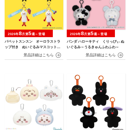
8
5
8
5
2026年
月第
週～登場
2026年
月第
週～登場
パペットスンスン オーロラストラ
パンダ ハローキティ くりっぴぃ ぬ
ップ付き ぬいぐるみマスコット
いぐるみ～うるきゅんふわふわ～
フルーツver.