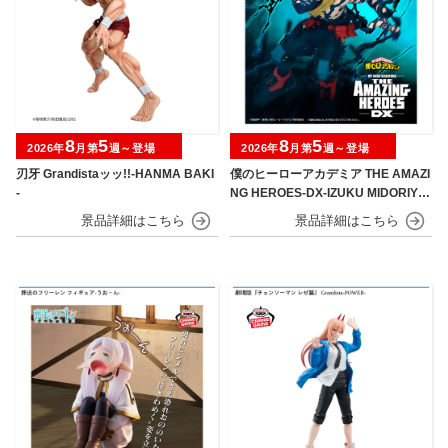
8
5
8
5
2026年
月第
週～登場
2026年
月第
週～登場
刃牙 Grandistaッッ!!-HANMA BAKI
僕のヒーローアカデミア THE AMAZI
-
NG HEROES-DX-IZUKU MIDORIYA
OVERLAY Ⅱ