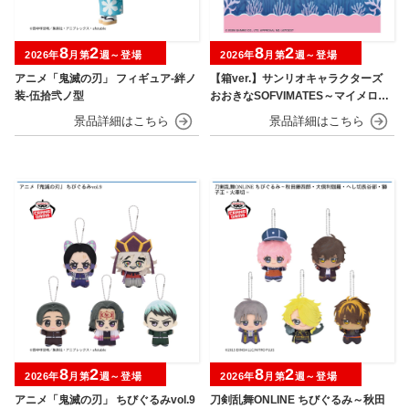
8
2
8
2
2026年
月第
週～登場
2026年
月第
週～登場
アニメ「鬼滅の刃」 フィギュア-絆ノ
【箱ver.】サンリオキャラクターズ
装-伍拾弐ノ型
おおきなSOFVIMATES～マイメロデ
ィ マーメイドver. ～
8
2
8
2
2026年
月第
週～登場
2026年
月第
週～登場
アニメ「鬼滅の刃」 ちびぐるみvol.9
刀剣乱舞ONLINE ちびぐるみ～秋田