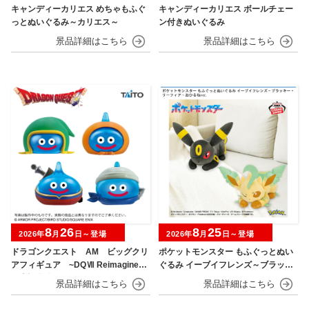
キャンディーカリエス めちゃもふぐ
キャンディーカリエス ボールチェー
っとぬいぐるみ～カリエス～
ン付きぬいぐるみ
8
26
8
25
2026年
月
日～登場
2026年
月
日～登場
ドラゴンクエスト AM ビッグクリ
ポケットモンスター もふぐっとぬい
アフィギュア ~DQⅦ Reimagined
ぐるみ イーブイフレンズ～ブラッキ
発売記念編~
ー・リーフィア～おひるねver.