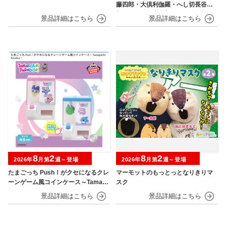
藤四郎・大倶利伽羅・へし切長谷
部・獅子王・火車切～
8
2
8
2
2026年
月第
週～登場
2026年
月第
週～登場
たまごっち Push！がクセになるクレ
マーモットのもっとっとなりきりマ
ーンゲーム風コインケース～Tamago
スク
tchi Paradise～