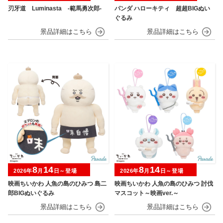
刃牙道 Luminasta ‐範馬勇次郎‐
パンダ ハローキティ 超超BIGぬい
ぐるみ
8
14
8
14
2026年
月
日～登場
2026年
月
日～登場
映画ちいかわ 人魚の島のひみつ 島二
映画ちいかわ 人魚の島のひみつ 討伐
郎BIGぬいぐるみ
マスコット～映画ver.～