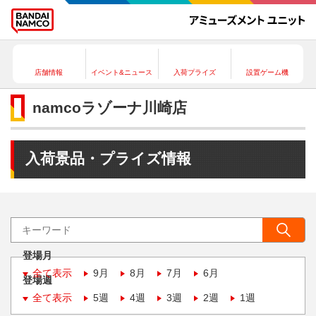
店舗情報
イベント&ニュース
入荷プライズ
設置ゲーム機
namcoラゾーナ川崎店
入荷景品・プライズ情報
登場月
全て表示
9月
8月
7月
6月
登場週
全て表示
5週
4週
3週
2週
1週