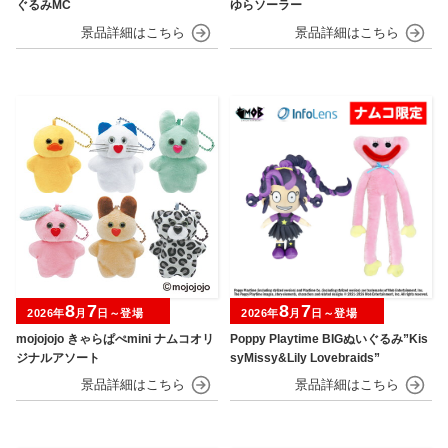
ぐるみMC
ゆらソーラー
8
7
8
7
2026年
月
日～登場
2026年
月
日～登場
mojojojo きゃらぱぺmini ナムコオリ
Poppy Playtime BIGぬいぐるみ”Kis
ジナルアソート
syMissy&Lily Lovebraids”