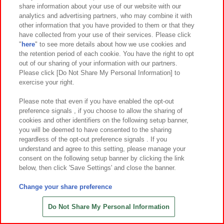
share information about your use of our website with our
8
2
8
2
2026年
月第
週～登場
2026年
月第
週～登場
analytics and advertising partners, who may combine it with
other information that you have provided to them or that they
パペットスンスン ベーカリーBIGぬ
パンダ ハローキティ くりっぴぃ ぬ
have collected from your use of their services. Please click
いぐるみ
いぐるみ～ビーズ～
"
here
" to see more details about how we use cookies and
the retention period of each cookie. You have the right to opt
out of our sharing of your information with our partners.
Please click [Do Not Share My Personal Information] to
exercise your right.
Please note that even if you have enabled the opt-out
preference signals , if you choose to allow the sharing of
cookies and other identifiers on the following setup banner,
you will be deemed to have consented to the sharing
regardless of the opt-out preference signals . If you
understand and agree to this setting, please manage your
consent on the following setup banner by clicking the link
below, then click 'Save Settings' and close the banner.
Change your share preference
8
2
7
31
2026年
月第
週～登場
2026年
月
日～登場
モンチッチ Design produced by Sa
映画クレヨンしんちゃん 奇々怪々！
Do Not Share My Personal Information
nrio むきゅむきゅおすわりマスコ
オラの妖怪バケ～ション めちゃもふ
ット
ぐっとぬいぐるみ シロ