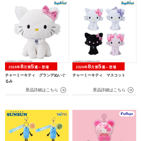
8
5
8
5
2026年
月第
週～登場
2026年
月第
週～登場
チャーミーキティ グランデぬいぐ
チャーミーキティ マスコット
るみ