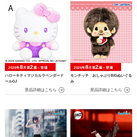
8
2
8
2
2026年
月第
週～登場
2026年
月第
週～登場
ハローキティマジカルラベンダード
モンチッチ おしゃぶりBIGぬいぐる
ールGJ
み