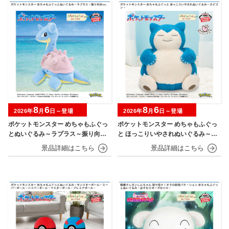
8
6
8
6
2026年
月
日～登場
2026年
月
日～登場
ポケットモンスター めちゃもふぐっ
ポケットモンスター めちゃもふぐっ
とぬいぐるみ～ラプラス～振り向きv
と ほっこりいやされぬいぐるみ～カ
er.
ビゴン～