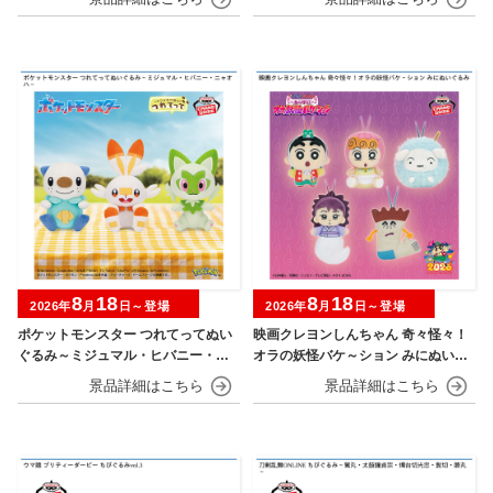
8
18
8
18
2026年
月
日～登場
2026年
月
日～登場
ポケットモンスター つれてってぬい
映画クレヨンしんちゃん 奇々怪々！
ぐるみ～ミジュマル・ヒバニー・ニ
オラの妖怪バケ～ション みにぬいぐ
ャオハ～
るみ