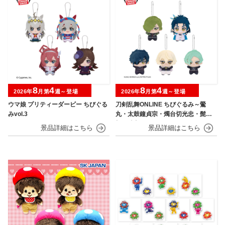
8
4
8
4
2026年
月第
週～登場
2026年
月第
週～登場
ウマ娘 プリティーダービー ちびぐる
刀剣乱舞ONLINE ちびぐるみ～鶯
みvol.3
丸・太鼓鐘貞宗・燭台切光忠・髭
切・膝丸～