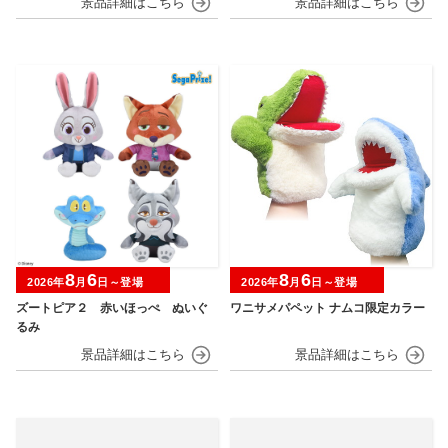
8
6
8
6
2026年
月
日～登場
2026年
月
日～登場
ズートピア２ 赤いほっぺ ぬいぐ
ワニサメパペット ナムコ限定カラー
るみ