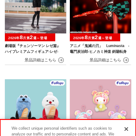
8
2
8
2
2026年
月第
週～登場
2026年
月第
週～登場
劇場版『チェンソーマン レゼ篇』
アニメ「鬼滅の刃」 Luminasta ‐
ハイプレミアムフィギュア‐レゼ‐
竈門炭治郎‐ヒノカミ神楽 斜陽転身
We collect unique personal identifiers such as cookies to
analyze our traffic and to personalize content and ads. We