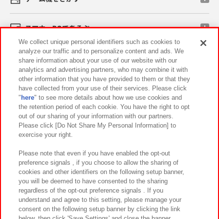
スマホ・PCであそぶ
We collect unique personal identifiers such as cookies to
analyze our traffic and to personalize content and ads. We
イベント・キャンペーン
share information about your use of our website with our
analytics and advertising partners, who may combine it with
other information that you have provided to them or that they
have collected from your use of their services. Please click
"
here
" to see more details about how we use cookies and
関連会社
サステナビリティ
サイトポリシー
the retention period of each cookie. You have the right to opt
out of our sharing of your information with our partners.
プライバシーポリシー
ウェブアクセシビリティ方針と検証結果
Please click [Do Not Share My Personal Information] to
exercise your right.
お取引先さまとともに
食品のご提供について
カスタマーハラスメント対応方針
よくあるご質問・お問い合わせ
Please note that even if you have enabled the opt-out
preference signals , if you choose to allow the sharing of
cookies and other identifiers on the following setup banner,
you will be deemed to have consented to the sharing
regardless of the opt-out preference signals . If you
understand and agree to this setting, please manage your
consent on the following setup banner by clicking the link
below, then click 'Save Settings' and close the banner.