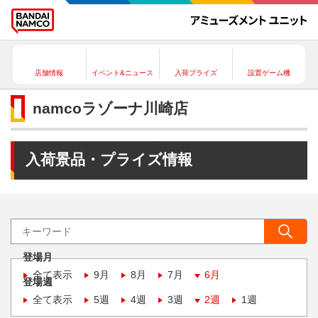
店舗情報
イベント&ニュース
入荷プライズ
設置ゲーム機
namcoラゾーナ川崎店
入荷景品・プライズ情報
登場月
全て表示
9月
8月
7月
6月
登場週
全て表示
5週
4週
3週
2週
1週