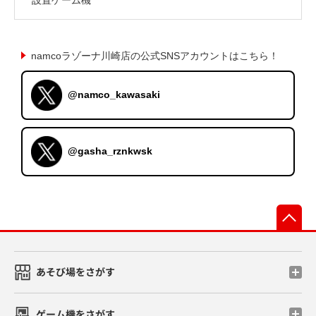
namcoラゾーナ川崎店の公式SNSアカウントはこちら！
@namco_kawasaki
@gasha_rznkwsk
先
あそび場をさがす
ゲーム機をさがす