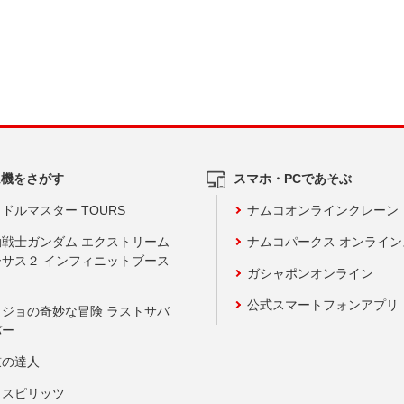
ム機をさがす
スマホ・PCであそぶ
ドルマスター TOURS
ナムコオンラインクレーン
動戦士ガンダム エクストリーム
ナムコパークス オンライ
ーサス２ インフィニットブース
ガシャポンオンライン
公式スマートフォンアプリ
ョジョの奇妙な冒険 ラストサバ
バー
鼓の達人
りスピリッツ