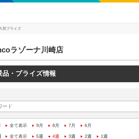
入荷プライズ
mcoラゾーナ川崎店
景品・プライズ情報
月
全て表示
9月
8月
7月
6月
週
全て表示
5週
4週
3週
2週
1週