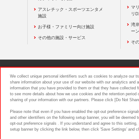
マ
アスレチック・スポーツエンタメ
リD
施設
湾
お子様・ファミリー向け施設
ーン
その他の施設・サービス
そ
関連会社
サステナビリティ
We collect unique personal identifiers such as cookies to analyze our t
share information about your use of our website with our analytics and 
information that you have provided to them or that they have collected f
食品のご提
to see more details about how we use cookies and the retention period o
sharing of your information with our partners. Please click [Do Not Shar
Please note that even if you have enabled the opt-out preference signals
and other identifiers on the following setup banner, you will be deemed 
opt-out preference signals . If you understand and agree to this setting
setup banner by clicking the link below, then click 'Save Settings' and c
©Bandai Namco Amusement Inc.
©Ba