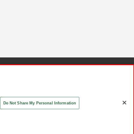
針と検証結果
お取引先さまとともに
お問い合わせ
Do Not Share My Personal Information
ASHIKI Co., Ltd. All Rights Reserved.