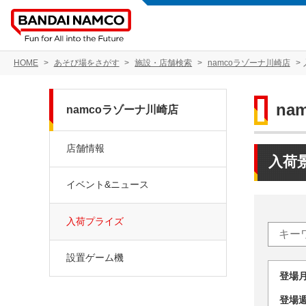
HOME
あそび場をさがす
施設・店舗検索
namcoラゾーナ川崎店
na
namcoラゾーナ川崎店
店舗情報
入荷
イベント&ニュース
入荷プライズ
設置ゲーム機
登場
登場