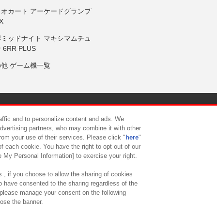
リオカート アーケードグランプ
X
岸ミッドナイト マキシマムチュ
 6RR PLUS
の他 ゲーム機一覧
サイトポリシー
プライバシーポリシー
ウェブアクセシビリティ方
raffic and to personalize content and ads. We
advertising partners, who may combine it with other
rom your use of their services. Please click "
here
"
供について
カスタマーハラスメント対応方針
よくあるご質問・
f each cookie. You have the right to opt out of our
e My Personal Information] to exercise your right.
 , if you choose to allow the sharing of cookies
to have consented to the sharing regardless of the
, please manage your consent on the following
lose the banner.
ndai Namco Amusement Lab Inc.
©Bandai Namco Experience Inc.
©HANAY