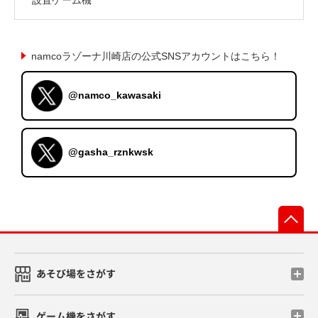
namcoラゾーナ川崎店の公式SNSアカウントはこちら！
@namco_kawasaki
@gasha_rznkwsk
先
あそび場をさがす
ゲーム機をさがす