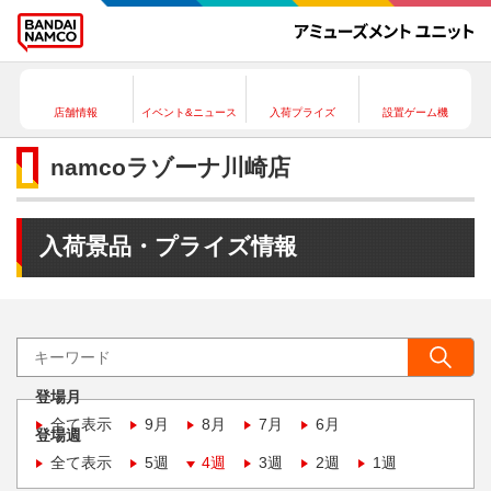
店舗情報
イベント&ニュース
入荷プライズ
設置ゲーム機
namcoラゾーナ川崎店
入荷景品・プライズ情報
登場月
全て表示
9月
8月
7月
6月
登場週
全て表示
5週
4週
3週
2週
1週