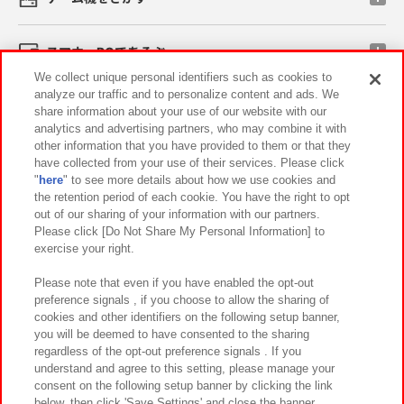
スマホ・PCであそぶ
We collect unique personal identifiers such as cookies to
analyze our traffic and to personalize content and ads. We
イベント・キャンペーン
share information about your use of our website with our
analytics and advertising partners, who may combine it with
other information that you have provided to them or that they
have collected from your use of their services. Please click
"
here
" to see more details about how we use cookies and
関連会社
サステナビリティ
サイトポリシー
the retention period of each cookie. You have the right to opt
out of our sharing of your information with our partners.
プライバシーポリシー
ウェブアクセシビリティ方針と検証結果
Please click [Do Not Share My Personal Information] to
exercise your right.
お取引先さまとともに
食品のご提供について
カスタマーハラスメント対応方針
よくあるご質問・お問い合わせ
Please note that even if you have enabled the opt-out
preference signals , if you choose to allow the sharing of
cookies and other identifiers on the following setup banner,
you will be deemed to have consented to the sharing
regardless of the opt-out preference signals . If you
understand and agree to this setting, please manage your
consent on the following setup banner by clicking the link
below, then click 'Save Settings' and close the banner.