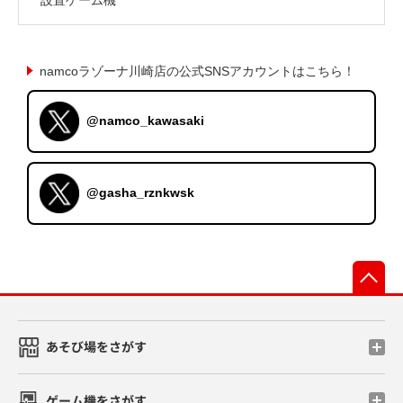
namcoラゾーナ川崎店の公式SNSアカウントはこちら！
@namco_kawasaki
@gasha_rznkwsk
先
あそび場をさがす
ゲーム機をさがす