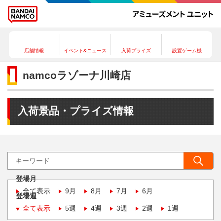
店舗情報
イベント&ニュース
入荷プライズ
設置ゲーム機
namcoラゾーナ川崎店
入荷景品・プライズ情報
登場月
全て表示
9月
8月
7月
6月
登場週
全て表示
5週
4週
3週
2週
1週