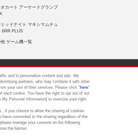
リオカート アーケードグランプ
X
岸ミッドナイト マキシマムチュ
 6RR PLUS
の他 ゲーム機一覧
サイトポリシー
プライバシーポリシー
ウェブアクセシビリティ方
raffic and to personalize content and ads. We
advertising partners, who may combine it with other
rom your use of their services. Please click "
here
"
供について
カスタマーハラスメント対応方針
よくあるご質問・
f each cookie. You have the right to opt out of our
e My Personal Information] to exercise your right.
 , if you choose to allow the sharing of cookies
to have consented to the sharing regardless of the
, please manage your consent on the following
lose the banner.
ndai Namco Amusement Lab Inc.
©Bandai Namco Experience Inc.
©HANAY