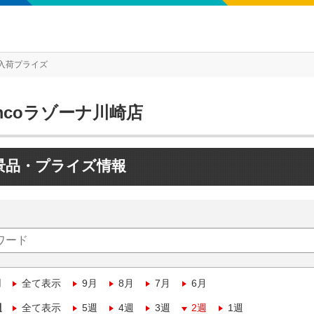
入荷プライズ
mcoラゾーナ川崎店
景品・プライズ情報
月
全て表示
9月
8月
7月
6月
週
全て表示
5週
4週
3週
2週
1週