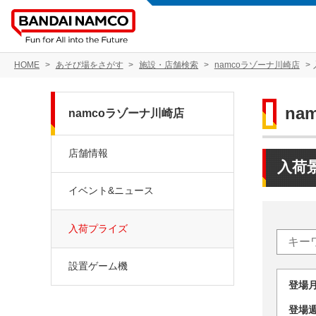
HOME
あそび場をさがす
施設・店舗検索
namcoラゾーナ川崎店
na
namcoラゾーナ川崎店
店舗情報
入荷
イベント&ニュース
入荷プライズ
設置ゲーム機
登場
登場