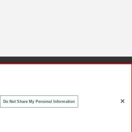
針と検証結果
お取引先さまとともに
お問い合わせ
Do Not Share My Personal Information
ASHIKI Co., Ltd. All Rights Reserved.