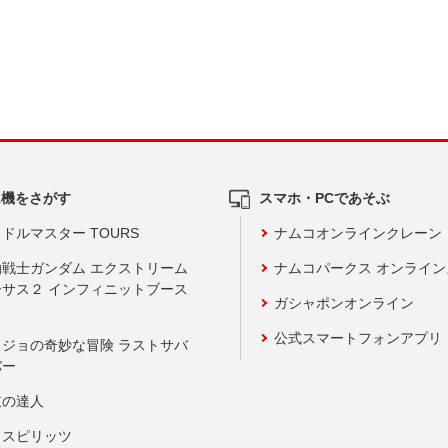
ム機をさがす
スマホ・PCであそぶ
ドルマスター TOURS
ナムコオンラインクレーン
動戦士ガンダム エクストリーム
ナムコパークス オンライ
ーサス２ インフィニットブース
ガシャポンオンライン
公式スマートフォンアプリ
ョジョの奇妙な冒険 ラストサバ
バー
鼓の達人
りスピリッツ