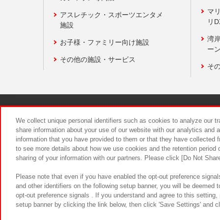
マ
アスレチック・スポーツエンタメ
リD
施設
湾
お子様・ファミリー向け施設
ーン
その他の施設・サービス
そ
関連会社
サステナビリティ
We collect unique personal identifiers such as cookies to analyze our t
share information about your use of our website with our analytics and 
information that you have provided to them or that they have collected f
食品のご提
to see more details about how we use cookies and the retention period o
sharing of your information with our partners. Please click [Do Not Shar
Please note that even if you have enabled the opt-out preference signals
and other identifiers on the following setup banner, you will be deemed 
opt-out preference signals . If you understand and agree to this setting
setup banner by clicking the link below, then click 'Save Settings' and c
©Bandai Namco Amusement Inc.
©Ba